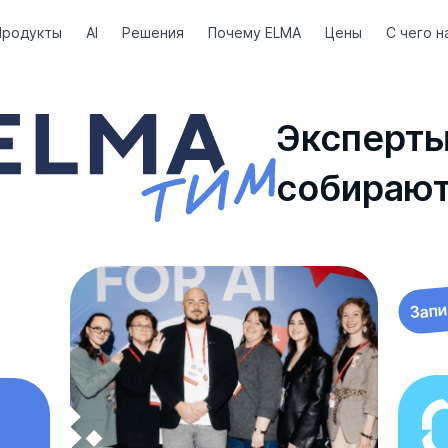
Продукты
AI
Решения
Почему ELMA
Цены
С чего н
Эксперт
собираю
Запи