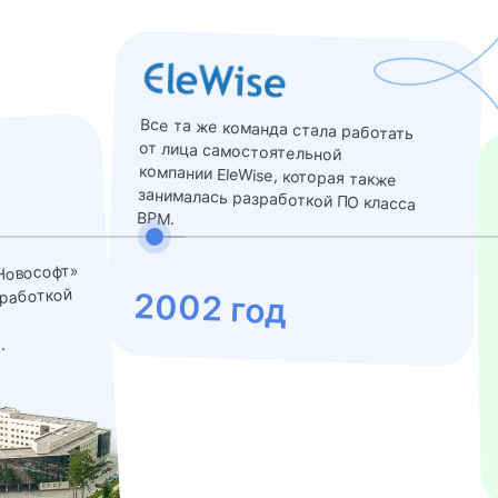
Все та же команда стала работать
от лица самостоятельной
компании EleWise, которая также
занималась разработкой ПО класса
BPM.
Новософт»
работкой
2002 год
.