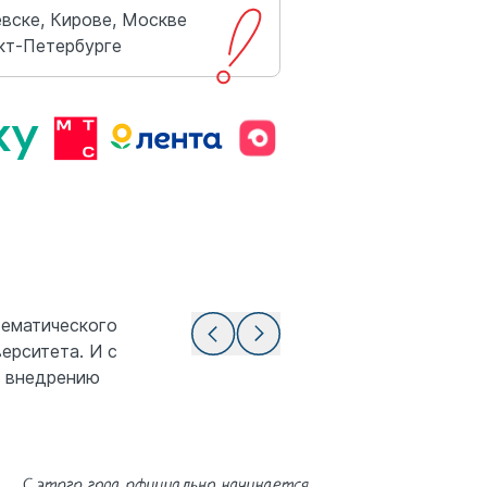
вске, Кирове, Москве

кт-Петербурге
тематического
ерситета. И с
о внедрению