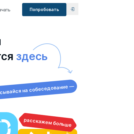
Попробовать
ачать
ы
тся
здесь
сывайся на собеседование —
расскажем больше