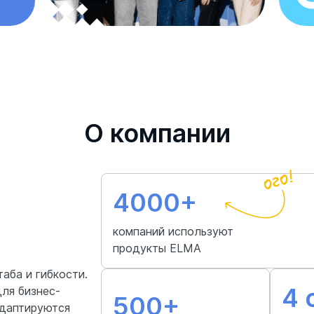
О компании
4000+
компаний используют

продукты ELMA
аба и гибкости.
4 
ля бизнес-
500+
адаптируются