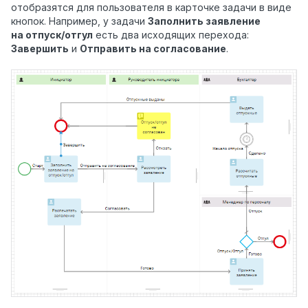
отобразятся для пользователя в карточке задачи в виде
кнопок. Например, у задачи
Заполнить заявление
на отпуск/отгул
есть два исходящих перехода:
Завершить
и
Отправить на согласование
.