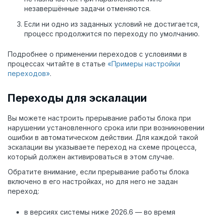
незавершённые задачи отменяются.
Если ни одно из заданных условий не достигается,
процесс продолжится по переходу по умолчанию.
Подробнее о применении переходов с условиями в
процессах читайте в статье
«Примеры настройки
переходов»
.
Переходы для эскалации
Вы можете настроить прерывание работы блока при
нарушении установленного срока или при возникновении
ошибки в автоматическом действии. Для каждой такой
эскалации вы указываете переход на схеме процесса,
который должен активироваться в этом случае.
Обратите внимание, если прерывание работы блока
включено в его настройках, но для него не задан
переход:
в версиях системы ниже 2026.6 — во время