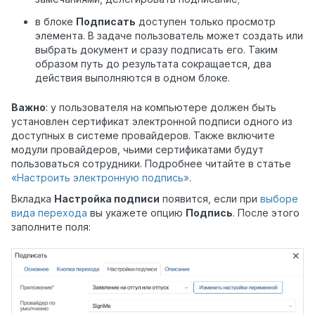
в блоке
Подписать
доступен только просмотр
элемента. В задаче пользователь может создать или
выбрать документ и сразу подписать его. Таким
образом путь до результата сокращается, два
действия выполняются в одном блоке.
Важно
: у пользователя на компьютере должен быть
установлен сертификат электронной подписи одного из
доступных в системе провайдеров. Также включите
модули провайдеров, чьими сертификатами будут
пользоваться сотрудники. Подробнее читайте в статье
«Настроить электронную подпись»
.
Вкладка
Настройка подписи
появится, если при
выборе
вида перехода
вы укажете опцию
Подпись
. После этого
заполните поля: