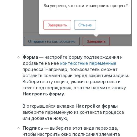
Форма
— настройте форму подтверждения и
добавьте на неё
контекстные переменные
процесса. Например, пользователь сможет
оставить комментарий перед закрытием задачи.
Выберите эту опцию, укажите размер окна и
текст подтверждения, а затем нажмите кнопку
Настроить форму
.
В открывшейся вкладке
Настройка формы
выберите переменную из контекста процесса
или добавьте новую;
Подпись
— выберите этот вида перехода,
чтобы настроить окно подписания элемента