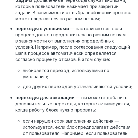
Задача
добавленные переходы служат кнопками,
которые пользователь нажимает при закрытии
задачи. В зависимости от выбранной кнопки процесс
может направиться по разным веткам;
переходы с условиями
— настраиваются, если
процесс должен продолжиться по разным веткам
в зависимости от выполнения определённых
условий. Например, после согласования следующий
шаг в процессе автоматически определяется
согласно проценту отказов. В этом случае:
выбирается переход, используемый по
умолчанию;
для других переходов устанавливаются условия;
переходы для эскалации
— вы можете добавить
дополнительные переходы, которые активируются,
когда работу блока нужно прервать:
если нарушен срок выполнения действия —
используется, если блок предполагает действия
от пользователя. Например, если пользователь