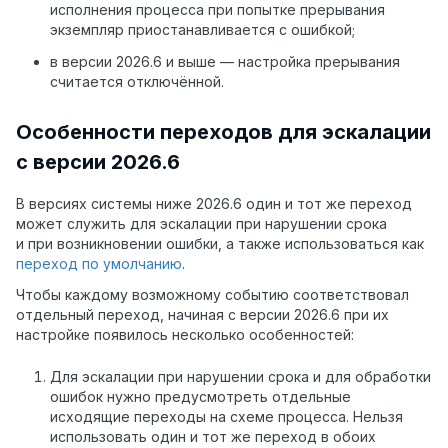
исполнения процесса при попытке прерывания
экземпляр приостанавливается с ошибкой;
в версии 2026.6 и выше — настройка прерывания
считается отключённой.
Особенности переходов для эскалации
с версии 2026.6
В версиях системы ниже 2026.6 один и тот же переход
может служить для эскалации при нарушении срока
и при возникновении ошибки, а также использоваться как
переход по умолчанию
.
Чтобы каждому возможному событию соответствовал
отдельный переход, начиная с версии 2026.6 при их
настройке появилось несколько особенностей:
Для эскалации при нарушении срока и для обработки
ошибок нужно предусмотреть отдельные
исходящие переходы на схеме процесса. Нельзя
использовать один и тот же переход в обоих