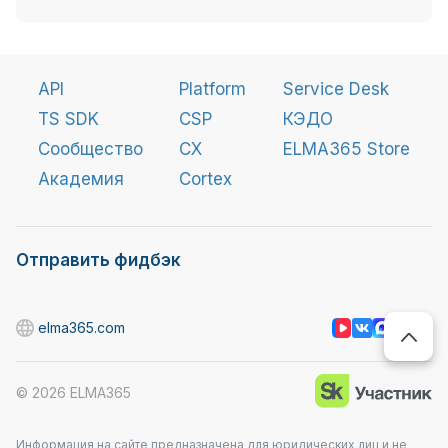
API
Platform
Service Desk
TS SDK
CSP
КЭДО
Сообщество
CX
ELMA365 Store
Академия
Cortex
Отправить фидбэк
elma365.com
©
2026
ELMA365
Информация на сайте предназначена для юридических лиц и не