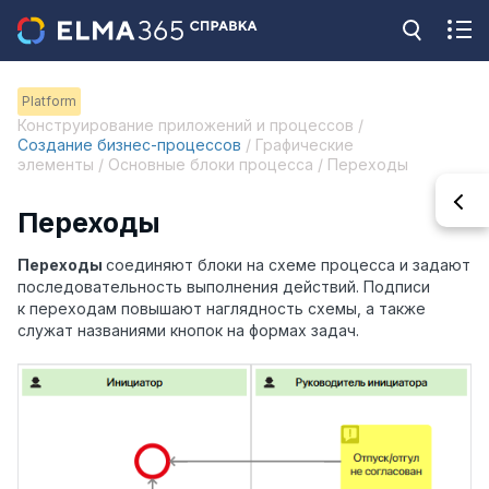
Platform
Конструирование приложений и процессов /
Создание бизнес-процессов
/ Графические
элементы / Основные блоки процесса / Переходы
Переходы
Переходы
соединяют блоки на схеме процесса и задают
последовательность выполнения действий
. Подписи
к переходам повышают наглядность схемы, а также
служат названиями кнопок на формах задач.