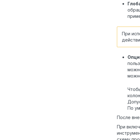
Глоб
обращ
прим
При исп
действ
Опци
польз
можн
можно
Чтоб
коло
Допус
По ум
После вне
При вклю
инструмен
схему про