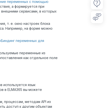
ание переменных с помощью
йствия, а формируется при
с внешними сервисами, в которых
я, т. е. окно настроек блока
са. Например, на форме можно
«Биндинг переменных для
пользуемые переменные из
опоставления как отдельное поле
в используется язык
тов в ELMA365 вы можете
м, процессам, методам API из
ить доступ к другим объектам