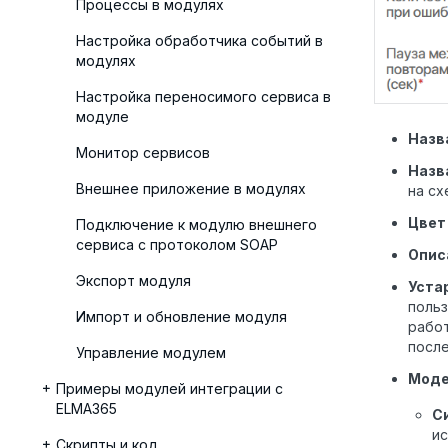
Процессы в модулях
Настройка обработчика событий в
модулях
Настройка переносимого сервиса в
модуле
Назв
Монитор сервисов
Назв
Внешнее приложение в модулях
на сх
Цвет
Подключение к модулю внешнего
сервиса с протоколом SOAP
Опис
Экспорт модуля
Уста
польз
Импорт и обновление модуля
работ
после
Управление модулем
Моде
Примеры модулей интеграции с
ELMA365
С
и
Скрипты и код