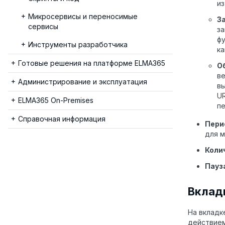
из
Микросервисы и переносимые
З
сервисы
за
ф
Инструменты разработчика
ка
Готовые решения на платформе ELMA365
О
ве
Администрирование и эксплуатация
вы
UR
ELMA365 On-Premises
п
Справочная информация
Пери
для 
Коли
Пауз
Вклад
На вклад
действием