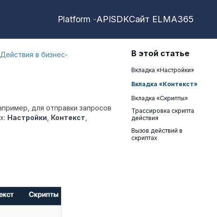
API
SDK
Сайт ELMA365
Platform
В этой статье
Действия в бизнес-
Вкладка «Настройки»
Вкладка «Контекст»
Вкладка «Скрипты»
апример, для отправки запросов
Трассировка скрипта
х:
Настройки
,
Контекст
,
действия
Вызов действий в
скриптах