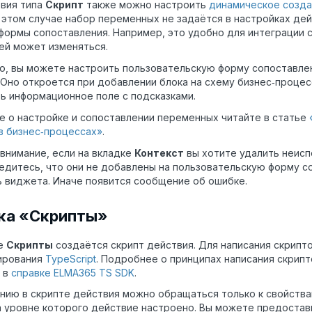
вия типа
Скрипт
также можно настроить
динамическое созд
В этом случае набор переменных не задаётся в настройках де
формы сопоставления. Например, это удобно для интеграции 
ей может изменяться.
о, вы можете настроить пользовательскую форму сопоставлени
 Оно откроется при добавлении блока на схему бизнес‑процес
ь информационное поле с подсказками.
 о настройке и сопоставлении переменных читайте в статье
в бизнес‑процессах»
.
внимание, если на вкладке
Контекст
вы хотите удалить неис
бедитесь, что они не добавлены на пользовательскую форму с
ь виджета. Иначе появится сообщение об ошибке.
ка «Скрипты»
ке
Скрипты
создаётся скрипт действия.
Для написания скрипто
ирования
TypeScript
. Подробнее о принципах написания скрип
 в
справке ELMA365 TS SDK
.
нию в скрипте действия можно обращаться только к свойства
а уровне которого действие настроено. Вы можете предостав