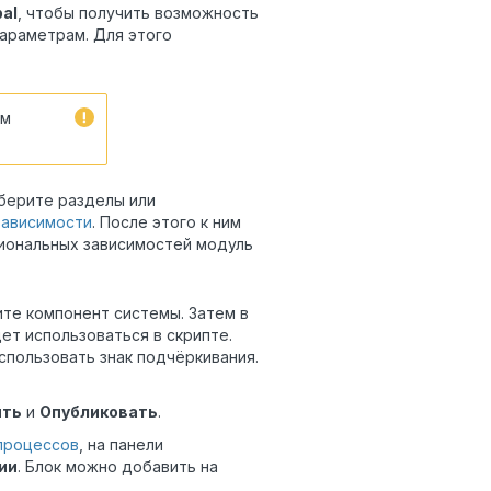
bal
, чтобы получить возможность
параметрам. Для этого
им
берите разделы или
зависимости
. После этого к ним
циональных зависимостей модуль
те компонент системы. Затем в
ет использоваться в скрипте.
спользовать знак подчёркивания.
ить
и
Опубликовать
.
процессов
, на панели
ии
. Блок можно добавить на