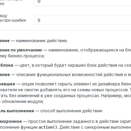
ание
— наименование действия;
ание по умолчанию
— наименование, отображающееся на бло
ему бизнес‑процесса;
 блока
— цвет, в который будет окрашен блок действия на сх
ание
— описание функциональных возможностей действия и е
ревшее
— опция позволяет скрыть элемент из дизайнера бизн
ователи не смогли добавлять его на схемы новых процессов
ать без изменений в уже созданных процессах. Например, мо
 обновления модуля;
ль выполнения
— способ выполнения действия:
инхронное
— простое выполнение заданного в действии скрип
сполнение функции
. Действие с синхронным выполне
action()