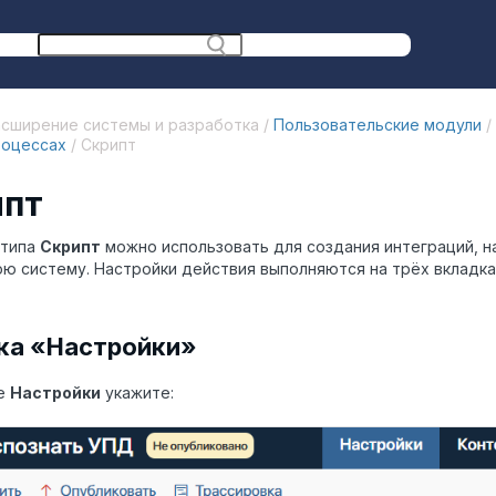
сширение системы и разработка /
Пользовательские модули
/
роцессах
/ Скрипт
ипт
 типа
Скрипт
можно использовать для создания интеграций, н
ю систему. Настройки действия выполняются на трёх вкладка
ка «Настройки»
ке
Настройки
укажите: