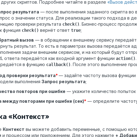
 других скриптов. Подробнее читайте в разделе
«Вызов дейст
апрос результата
— после выполнения заданного скрипта во 
прос о значении статуса. Для реализации такого подхода в д
ункцию проверки результата
. Бизнес‑процесс продолж
check()
к функция
вернёт ответ
;
check()
true
братный вызов
— в обращении к внешнему сервису передаёт
рнуть результат. То есть в параметрах вызова передаётся ад
полнения задачи внешним сервисом, и на который будут отпр
L ответа передаётся как входной аргумент функции
action()
ередаётся в функцию
. После этого выполнение пр
callback()
од проверки результата
*
— задайте частоту вызова функции
модели выполнения
Запрос результата
;
чество повторов при ошибке
— укажите количество попыток 
а между повторами при ошибке (сек)
*
— определите частоту
ка «Контекст»
ке
Контекст
вы можете добавить переменные,
с помощью кот
 и процессом или приложением. Для этого нажмите
+ Добав