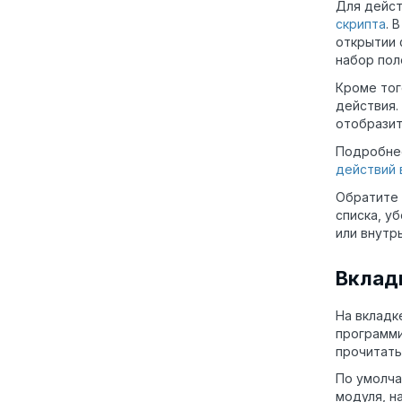
Для дейст
скрипта
. 
открытии 
набор пол
Кроме тог
действия.
отобразит
Подробнее
действий 
Обратите 
списка, у
или внутр
Вклад
На вклад
программ
прочитать
По умолча
модуля, н