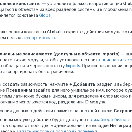
альные константы
— установите флажок напротив опции
Glo
аться к объектам из всех разделов системы и к глобальным 
еняется константа
Global
;
ользовании константы
в скрипте действия модуль с эт
Global
ием нельзя
экспортировать
.
ональные зависимости (доступны в объекте Imports)
— вы
овательские модули, чтобы установить от них
опциональные 
о обращаться через константу
Imports
. При использовании оп
 экспортировать без ограничений.
ы создать зависимость, нажмите
+ Добавить раздел
и выбери
нке
Псевдоним
задайте для него уникальное имя, которое буд
тимы латинские буквы и цифры, для разделения слов можно и
олчанию используется код раздела или ID модуля.
сения данных о действии нажмите на верхней панели
Сохран
чённом модуле действие
будет доступно
в
дизайнере бизнес-
тов справа от поля для моделирования, на вкладке
Интеграц
цесса и
задать настройки для его выполнения
.