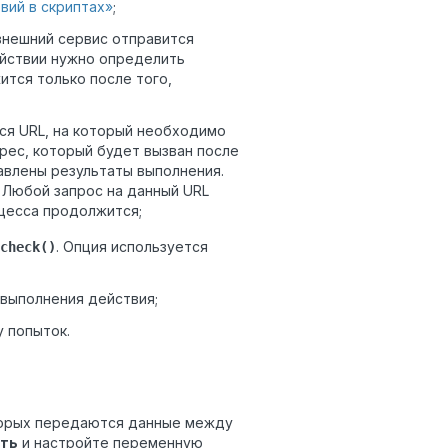
вий в скриптах»
;
внешний сервис отправится
ействии нужно определить
ится только после того,
ся URL, на который необходимо
рес, который будет вызван после
авлены результаты выполнения.
. Любой запрос на данный URL
оцесса продолжится;
. Опция используется
check()
выполнения действия;
 попыток.
орых передаются данные между
ить
и настройте переменную