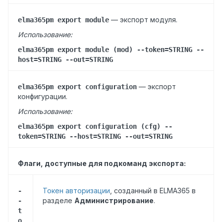
— э
кспорт модуля.
elma365pm export module
Использование:
elma365pm export module (mod) --token=STRING --
host=STRING --out=STRING
— э
кспорт
elma365pm export configuration
конфигурации.
Использование:
elma365pm export configuration (cfg) --
token=STRING --host=STRING --out=STRING
Флаги, доступные для подкоманд экспорта:
Токен авторизации
, созданный в ELMA365 в
-
разделе
Администрирование
.
-
t
o