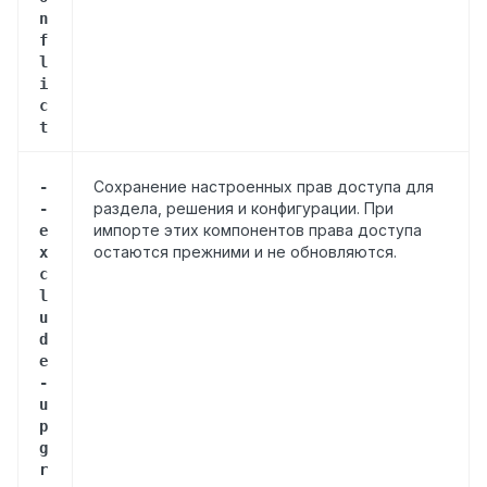
n
f
l
i
c
t
Сохранение настроенных прав доступа для
-
раздела, решения и конфигурации. При
-
импорте этих компонентов права доступа
e
остаются прежними и не обновляются.
x
c
l
u
d
e
-
u
p
g
r