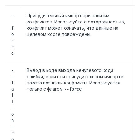
Принудительный импорт при наличии
-
конфликтов. Используйте с осторожностью,
-
конфликт может означать, что данные на
f
целевом хосте повреждены.
o
r
c
e
Вывод в коде выхода ненулевого кода
-
ошибки, если при принудительном импорте
-
пакета возникли конфликты. Используется
f
только с флагом
.
a
--force
i
l
-
o
n
-
c
o