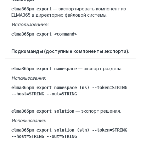
—
экспортировать компонент из
elma365pm export
ELMA365 в директорию файловой системы.
Использование:
elma365pm export <command>
Подкоманды (доступные компоненты экспорта):
— экспорт раздела.
elma365pm export namespace
Использование:
elma365pm export namespace (ns) --token=STRING
--host=STRING --out=STRING
— э
кспорт решения.
elma365pm export solution
Использование:
elma365pm export solution (sln) --token=STRING
--host=STRING --out=STRING