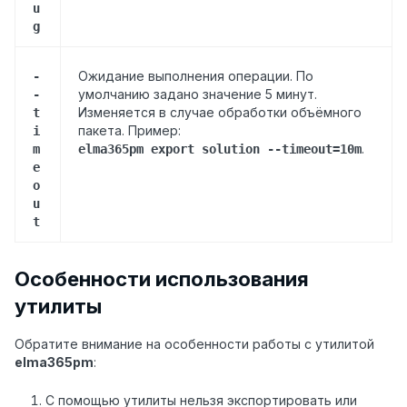
u
g
Ожидание выполнения операции. По
-
умолчанию задано значение 5 минут.
-
Изменяется в случае обработки объёмного
t
пакета. Пример:
i
.
m
elma365pm export solution --timeout=10m
e
o
u
t
Особенности использования
утилиты
Обратите внимание на особенности работы с утилитой
elma365pm
:
С помощью утилиты нельзя экспортировать или