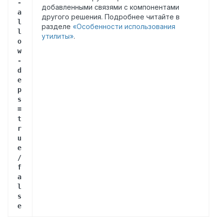
-
добавленными связями с компонентами
a
другого решения. Подробнее читайте в
l
разделе
«Особенности использования
l
утилиты»
.
o
w
-
d
e
p
s
=
t
r
u
e
/
f
a
l
s
e