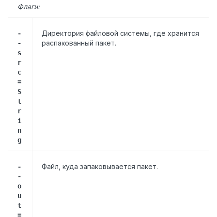
Флаги:
Директория файловой системы, где хранится
-
распакованный пакет.
-
s
r
c
=
S
t
r
i
n
g
Файл, куда запаковывается пакет.
-
-
o
u
t
=