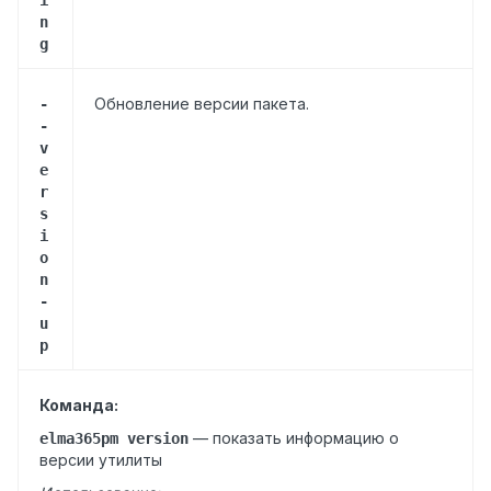
n
g
Обновление версии пакета.
-
-
v
e
r
s
i
o
n
-
u
p
Команда:
— показать информацию о
elma365pm version
версии утилиты