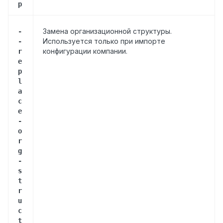
p
Замена организационной структуры.
-
Используется только при импорте
-
конфигурации компании.
r
e
p
l
a
c
e
-
o
r
g
-
s
t
r
u
c
t