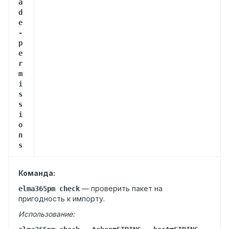
a
d
e
-
p
e
r
m
i
s
s
i
o
n
s
Команда:
— проверить пакет на
elma365pm check
пригодность к импорту.
Использование: