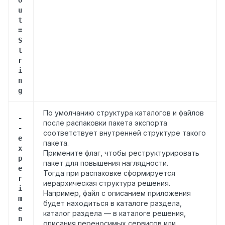
u
t
=
S
t
r
i
n
g
По умолчанию структура каталогов и файлов
-
после распаковки пакета экспорта
-
соответствует внутренней структуре такого
e
пакета.
x
Примените флаг, чтобы реструктурировать
p
пакет для повышения наглядности.
e
Тогда при распаковке сформируется
r
иерархическая структура решения.
i
Например, файл с описанием приложения
m
будет находиться в каталоге раздела,
e
каталог раздела — в каталоге решения,
n
описания переносимых сервисов или