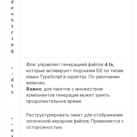
d
e
=
S
t
r
i
n
g
Флаг управляет генерацией файлов
d.ts
,
-
которые активируют подсказки IDE по типам
-
языка TypeScript в скриптах. По умолчанию
d
включен.
t
Важно:
для пакетов с множеством
s
компонентов генерация может занять
продолжительное время.
Реструктурировать пакет для отображения
-
логической иерархии файлов. Применяется с
-
осторожностью.
e
x