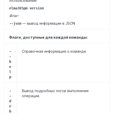
Использование:
elma365pm version
Флаг:
— вывод информации в JSON
--json
Флаги, доступные для каждой команды:
Справочная информация о команде.
-
-
h
e
l
p
Вывод подробных логов выполнения
-
операции.
-
d
e
b