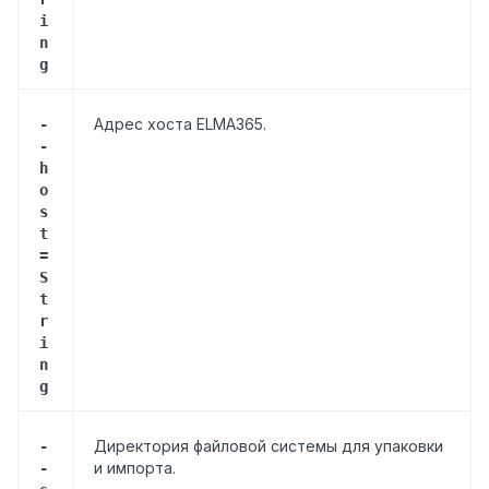
i
n
g
Адрес хоста ELMA365.
-
-
h
o
s
t
=
S
t
r
i
n
g
Директория файловой системы
для упаковки
-
и импорта.
-