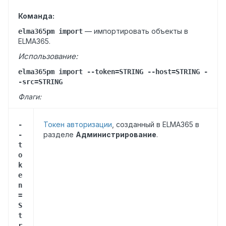
Команда:
—
импортировать объекты в
elma365pm import
ELMA365.
Использование:
elma365pm import --token=STRING --host=STRING -
-src=STRING
Флаги:
Токен авторизации
, созданный в ELMA365 в
-
разделе
Администрирование
.
-
t
o
k
e
n
=
S
t
r