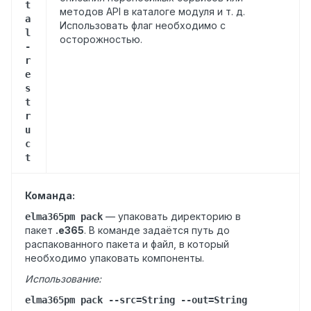
t
методов API в каталоге модуля и т. д.
a
Использовать флаг необходимо с
l
осторожностью.
-
r
e
s
t
r
u
c
t
Команда:
—
упаковать директорию в
elma365pm pack
пакет
.e365
. В команде задаётся путь до
распакованного пакета и файл, в который
необходимо упаковать компоненты.
Использование:
elma365pm pack --src=String --out=String