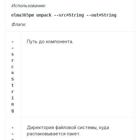
Использование:
elma365pm unpack --src=String --out=String
Флаги:
Путь до компонента.
-
-
s
r
c
=
S
t
r
i
n
g
Директория файловой системы, куда
-
распаковывается пакет.
-
o