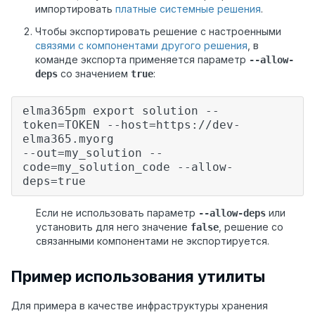
импортировать
платные системные решения
.
Чтобы экспортировать решение с настроенными
связями с компонентами другого решения
, в
команде экспорта применяется параметр
--allow-
со значением
:
deps
true
elma365pm export solution --
token=TOKEN --host=https://dev-
elma365.myorg
--out=my_solution --
code=my_solution_code --allow-
deps=true
Если не использовать параметр
или
--allow-deps
установить для него значение
, решение со
false
связанными компонентами не экспортируется.
Пример использования утилиты
Для примера в качестве инфраструктуры хранения