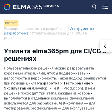
Platform
Расширение системы и разработка /
Инструменты
разработчика
/ Утилита elma365pm для CI/CD в
решениях
Утилита elma365pm для CI/CD в
решениях
Пользовательские решения можно разрабатывать
короткими итерациями, чтобы поддерживать их
целостность и версионность. Такой подход реализуется
при помощи цикла
Разработка > Тестирование >
Эксплуатация
(Develop > Test > Production). В нём
решение проходит три этапа, каждый из которых
выполняется в отдельной компании: dev-компания
используется для разработки, test-компания — для
тестирования, prod-компания — для эксплуатации