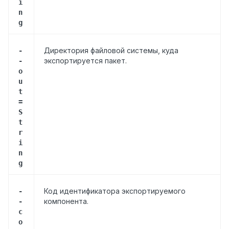
i
n
g
Директория файловой системы, куда
-
экспортируется пакет.
-
o
u
t
=
S
t
r
i
n
g
Код идентификатора экспортируемого
-
компонента.
-
c
o