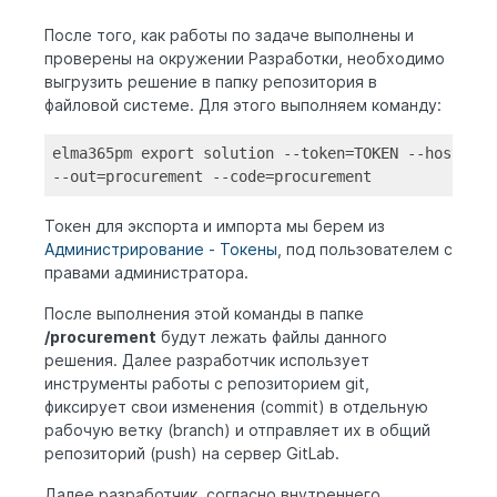
После того, как работы по задаче выполнены и
проверены на окружении Разработки, необходимо
выгрузить решение в папку репозитория в
файловой системе. Для этого выполняем команду:
elma365pm export solution --
token
=
TOKEN
 --host=htt
--
out
=procurement --code=procurement
Токен для экспорта и импорта мы берем из
Администрирование - Токены
, под пользователем с
правами администратора.
После выполнения этой команды в папке
/procurement
будут лежать файлы данного
решения. Далее разработчик использует
инструменты работы с репозиторием git,
фиксирует свои изменения (commit) в отдельную
рабочую ветку (branch) и отправляет их в общий
репозиторий (push) на сервер GitLab.
Далее разработчик, согласно внутреннего