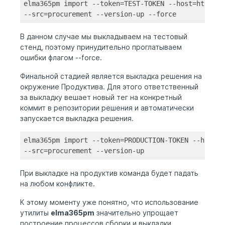
elma365pm import --
token
=
TEST
-
TOKEN
 --host=https:
/
--src=procurement --
version
-up --force
В данном случае мы выкладываем на тестовый
стенд, поэтому принудительно проглатываем
ошибки флагом --force.
Финальной стадией является выкладка решения на
окружение Продуктива. Для этого ответственный
за выкладку вешает новый тег на конкретный
коммит в репозитории решения и автоматически
запускается выкладка решения.
elma365pm import --
token
=PRODUCTION-
TOKEN
 --host=h
--src=procurement --
version
-up
При выкладке на продуктив команда будет падать
на любом конфликте.
К этому моменту уже понятно, что использование
утилиты
elma365pm
значительно упрощает
построение процессов сборки и выкладки