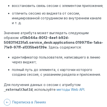
восстановить связь сессии с элементом приложения;
отличить сессию из виджета от сессии,
инициированной сотрудником во внутреннем канале
и т. д.
Значение атрибута может выглядеть следующим
образом:
cf3b044a-80f2-4eef-b92d-
508311423fa5.service_desk:applications:0199715e-1aba-
71e9-97ff-a1335beb139e
. Здесь содержится:
идентификатор пользователя, написавшего в линию
через виджет;
полный путь до элемента, с карточки которого
создана сессия, с указанием раздела и приложения.
Для получения данных о сессии с атрибутом
, используйте
методы Web API
.
_externalChatId
Переписка в Линиях