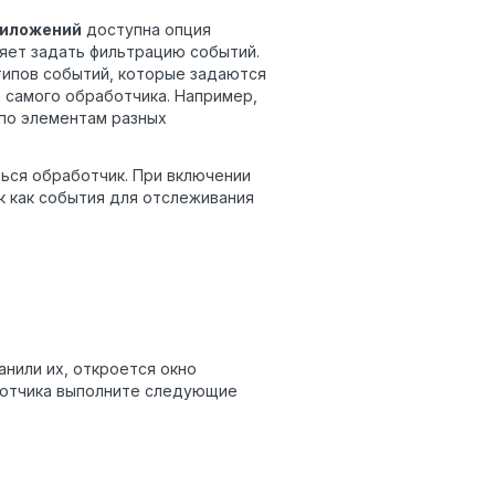
риложений
доступна опция
ляет задать фильтрацию событий.
типов событий, которые задаются
а самого обработчика. Например,
по элементам разных
ться обработчик.
При включении
к как события для отслеживания
анили их, откроется окно
аботчика выполните следующие