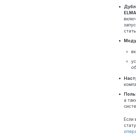
Дубл
ELMA
включ
запус
стат
Моду
вк
ус
об
Наст
компа
Поль
а так
систе
Если 
стату
опер