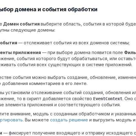
Выбор домена и события обработки
е
Домен события
выберите область, события в которой буде
упны следующие домены:
события
— отслеживает события из всех доменов системы
;
енты приложения
— при выборе домена появится поле
Филь
жение, события которого будут обрабатываться, или оставьт
еживать события всех существующих в системе приложений.
естве события можно выбрать создание, обновление, изменени
 добавления комментариев в его ленте.
вы установили отслеживание событий создания, обновления ил
жение, то в скрипт добавляется свойство
. Оно
EventContext
ые элемента приложения и соответствующего события.
ите внимание, модуль с созданным обработчиком и указанным
ортировать
. Вы можете
создать решение
и выгрузить модуль и
и
— фиксирует получение входящего и отправку исходящего с