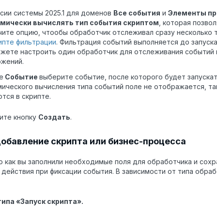
сии системы 2025.1 для доменов
Все события
и
Элементы п
мически вычислять тип события скриптом
, которая позво
ите опцию, чтообы обработчик отслеживал сразу несколько 
ипте фильтрации
. Фильтрация событий выполняется до запуск
жете настроить один обработчик для отслеживания событий 
ожений.
е
Событие
выберите событие, после которого будет запуска
ического вычисления типа событий поле не отображается, та
тся в скрипте.
ите кнопку
Создать
.
Добавление скрипта или бизнес-процесса
о как вы заполнили необходимые поля для обработчика и сохр
 действия при фиксации события. В зависимости от типа обр
типа «Запуск скрипта».