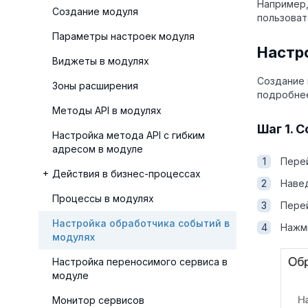
Например,
Создание модуля
пользоват
Параметры настроек модуля
Настр
Виджеты в модулях
Cоздание 
Зоны расширения
подробне
Методы API в модулях
Шаг 1. 
Настройка метода API с гибким
адресом в модуле
Пере
Действия в бизнес-процессах
Навед
Процессы в модулях
Пере
Настройка обработчика событий в
Нажм
модулях
Настройка переносимого сервиса в
модуле
Монитор сервисов