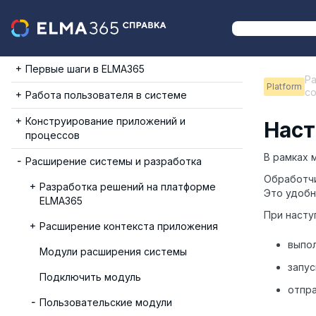
Первые шаги в ELMA365
Ра
Platform
со
Работа пользователя в системе
Конструирование приложений и
Наст
процессов
В рамках 
Расширение системы и разработка
Обработчи
Разработка решений на платформе
Это удобн
ELMA365
При насту
Расширение контекста приложения
выпо
Модули расширения системы
запу
Подключить модуль
отпр
Пользовательские модули