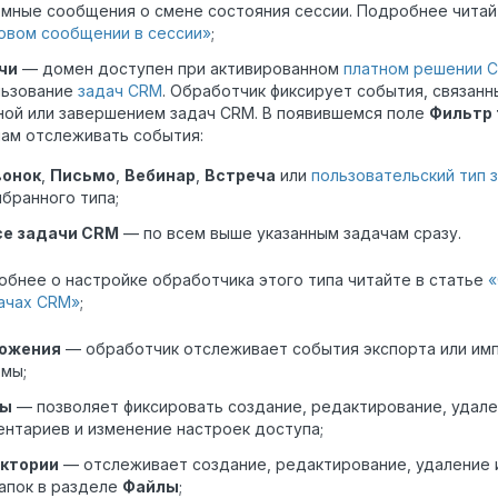
мные сообщения о смене состояния сессии. Подробнее читай
овом сообщении в сессии»
;
чи
— домен доступен при активированном
платном решении 
льзование
задач CRM
. Обработчик фиксирует события, связанн
ной или завершением задач CRM. В появившемся поле
Фильтр 
ам отслеживать события:
вонок
,
Письмо
,
Вебинар
,
Встреча
или
пользовательский тип 
бранного типа;
се задачи CRM
— по всем выше указанным задачам сразу.
бнее о настройке обработчика этого типа читайте в статье
«
ачах CRM»
;
ожения
— обработчик отслеживает события экспорта или им
мы;
лы
— позволяет фиксировать создание, редактирование, удале
нтариев и изменение настроек доступа;
ктории
— отслеживает создание, редактирование, удаление 
апок в разделе
Файлы
;