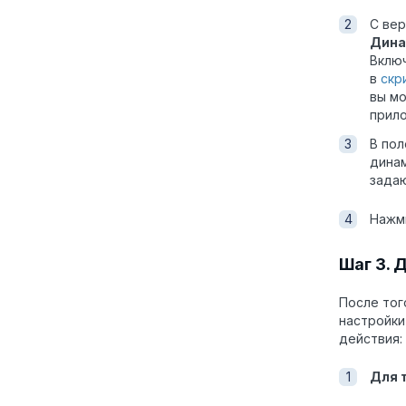
С вер
Дина
Включ
в
скр
вы мо
прил
В пол
динам
задаю
Нажм
Шаг 3. 
После тог
настройки
действия:
Для 