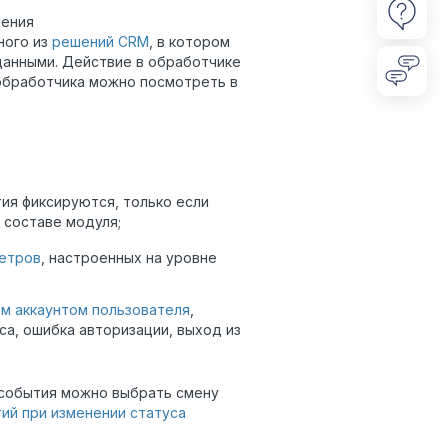
шения
ного из
решений CRM
, в котором
 данными. Действие в обработчике
 обработчика можно посмотреть в
тия фиксируются, только если
 составе модуля;
етров
, настроенных на уровне
м аккаунтом пользователя
,
са, ошибка авторизации, выход из
е события можно выбрать смену
ий при изменении статуса