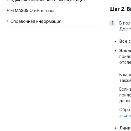
Шаг 2. 
ELMA365 On-Premises
Справочная информация
В пол
Дост
Все 
Элем
прило
отсл
В кач
также
Если 
прило
данн
Обрат
эксп
Лини