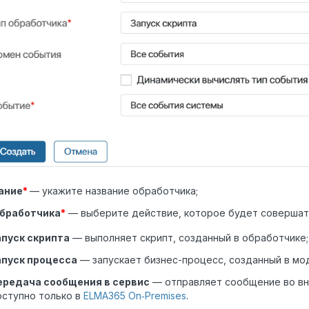
ание
*
— укажите название обработчика;
обработчика
*
— выберите действие, которое будет совершать
апуск скрипта
—
выполняет
скрипт, созданный в обработчике
;
апуск процесса
—
запускает бизнес-процесс, созданный в мо
ередача сообщения в сервис
— отправляет сообщение во вн
оступно только в
ELMA365 On‑Premises
.