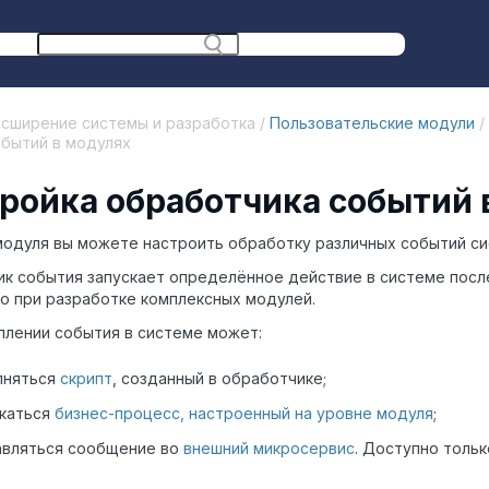
сширение системы и разработка /
Пользовательские модули
/
бытий в модулях
ройка обработчика событий 
модуля вы можете настроить обработку различных событий си
к события запускает определённое действие в системе после
о при разработке комплексных модулей.
плении события в системе может:
лняться
скрипт
, созданный в обработчике;
скаться
бизнес-процесс, настроенный на уровне модуля
;
авляться сообщение во
внешний микросервис
. Доступно тольк