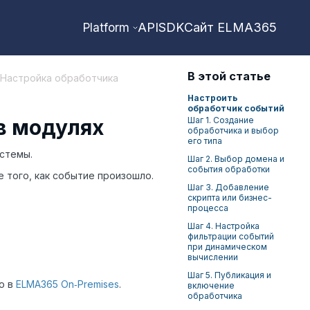
API
SDK
Сайт ELMA365
Platform
В этой статье
 Настройка обработчика
Настроить
обработчик событий
в модулях
Шаг 1. Создание
обработчика и выбор
его типа
стемы.
Шаг 2. Выбор домена и
события обработки
 того, как событие произошло.
Шаг 3. Добавление
скрипта или бизнес-
процесса
Шаг 4. Настройка
фильтрации событий
при динамическом
вычислении
Шаг 5. Публикация и
о в
ELMA365 On‑Premises
.
включение
обработчика