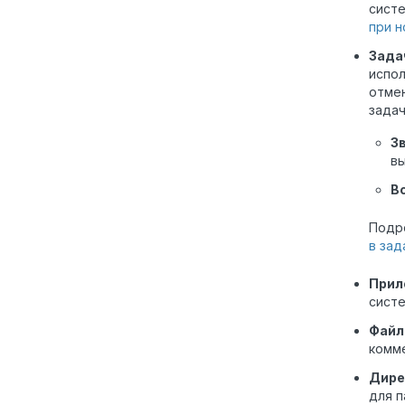
систе
при н
Зада
испо
отме
задач
З
вы
В
Подро
в зад
Прил
систе
Фай
комме
Дире
для п