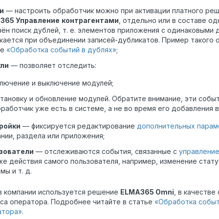
и
— настроить обработчик можно при активации платного ре
365 Управление
контрагентами
, отдельно или в составе од
ён поиск дублей, т. е. элементов приложения с одинаковыми
кается при объединении записей-дубликатов. Пример такого
ье
«Обработка событий в дублях»
;
ли
— позволяет отследить:
лючение и выключение модулей;
тановку и обновление модулей. Обратите внимание, эти собы
работчик уже есть в системе, а не во время его добавления в
ройки
— фиксируется редактирование
дополнительных парам
нии, раздела или приложения;
зователи
— отслеживаются события, связанные с
управление
же действия самого пользователя, например, изменение стату
мы и т. д.
в компании используется решение
ELMA365 Omni
, в качеств
са оператора. Подробнее читайте в статье
«Обработка событ
атора»
.