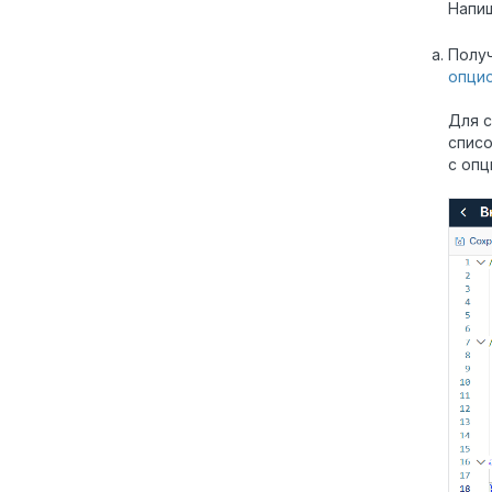
Напиш
Получ
опци
Для с
списо
с опц