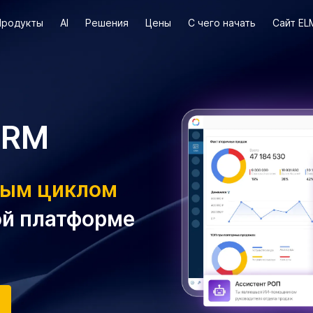
Продукты
AI
Решения
Цены
С чего начать
Сайт EL
CRM
ным циклом
ой платформе