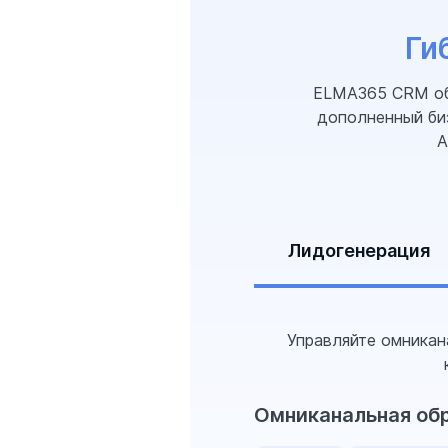
Ги
ELMA365 CRM объ
дополненный би
А
Лидогенерация
Управляйте омникан
Омниканальная об