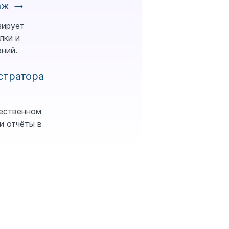
даж
зирует
лки и
ний.
стратора
тественном
и отчёты в