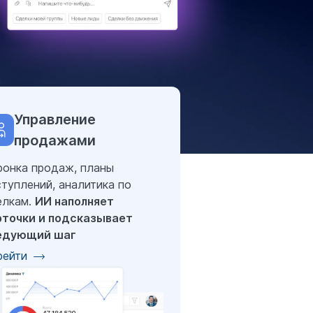
Управление
продажами
ронка продаж, планы
туплений, аналитика по
елкам.
ИИ наполняет
рточки и подсказывает
едующий шаг
рейти