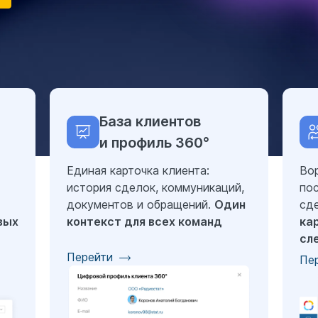
База клиентов
и профиль 360°
Единая карточка клиента:
Во
история сделок, коммуникаций,
пос
документов и обращений.
Один
сд
вых
контекст для всех команд
ка
сл
Перейти
Пе