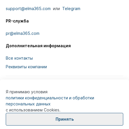
support@elma365.com
или
Telegram
PR-служба
pr@elma365.com
Дополнительная информация
Все контакты
Реквизиты компании
Я принимаю условия
Информация на сайте предназначена для
политики конфиденциальности и обработки
юридических лиц и не является информацией,
персональных данных
предназначенной для публичного ознакомления
с использованием Cookies.
потребителей.
Принять
© 2026
ELMA365