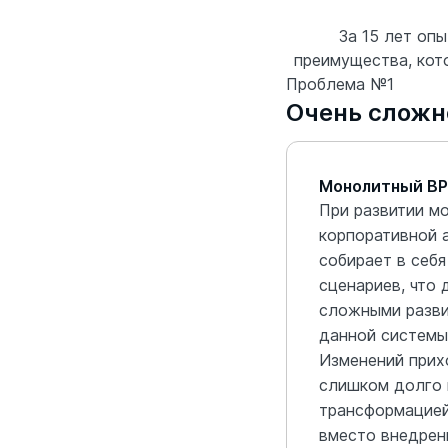
За 15 лет оп
преимущества, кот
Проблема №1
Очень сложн
Монолитный B
При развитии м
корпоративной 
собирает в себ
сценариев, что 
сложными разви
данной системы
Изменений прих
слишком долго 
трансформацией
вместо внедрен