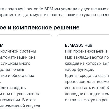
ыта создания Low-code BPM мы увидели существенные 
орые может дать мультитенантная архитектура по сравн
ое и комплексное решение
PM
ELMA365 Hub
онолитной системы
При проектировании в
автоматизации она
Hub закладываются п
я слишком много
каждая из которых вы
делает очень
набор функций.
тие и обновление
Единая среда со связ
.
процессов дает возм
одится ждать
использовать интерфе
и они не успевают за
«соседних» подсистем
 компании. В итоге
оставляя фокус на ре
ия изменений ищутся