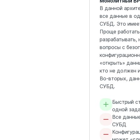
Монолитный B
В данной архит
все данные в од
СУБД. Это имее
Проще работать
разрабатывать, 
вопросы с безо
конфигурационн
«открыть» данн
кто не должен 
Во-вторых, дан
СУБД.
Быстрый с
одной зад
Все данны
СУБД
Конфигура
может «сл