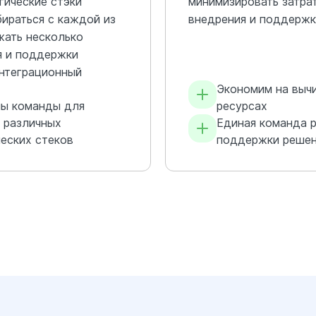
гические стэки
минимизировать затра
ираться с каждой из
внедрения и поддержк
жать несколько
я и поддержки
нтеграционный
Экономим на выч
ы команды для
ресурсах
 различных
Единая команда р
еских стеков
поддержки реше