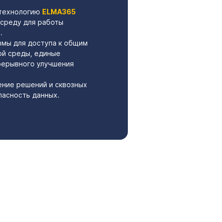
 технологию
ELMA365
среду для работы
.
мы для доступа к общим
ой среды, единые
рерывного улучшения
ение решений и сквозных
пасность данных.