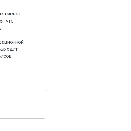
ма имеет
я, что
е
урационной
выходит
висов