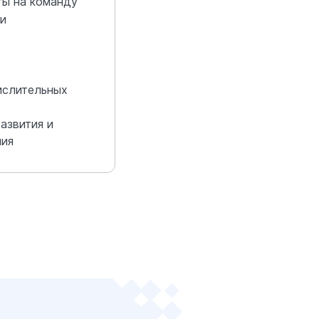
ты на команду
и
ислительных
азвития и
ния