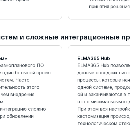
принятия решения
истем и сложные интеграционные п
ем»
ELMA365 Hub
разнопланового ПО
ELMA365 Hub позволя
е один большой проект
данные соседних сист
истем. Часто
процессы, которые на
ительность этого
одной системе, продо
 чем внедрение
ой и заканчиваются в 
м.
это с минимальным ко
 интеграцию сложно
При этом вся настройк
ри обновлении
кастомизация происхо
технологическом стеке