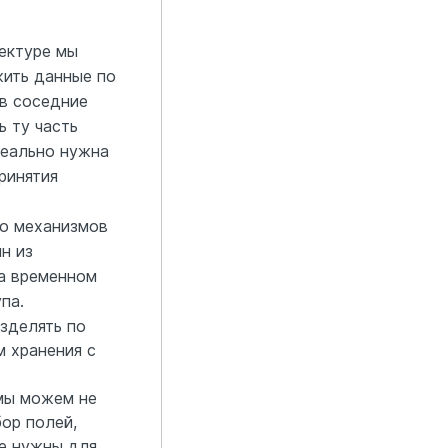
ектуре мы
ить данные по
в соседние
ь ту часть
реально нужна
ринятия
о механизмов
н из
а временном
па.
зделять по
 хранения с
мы можем не
бор полей,
ые нужны для