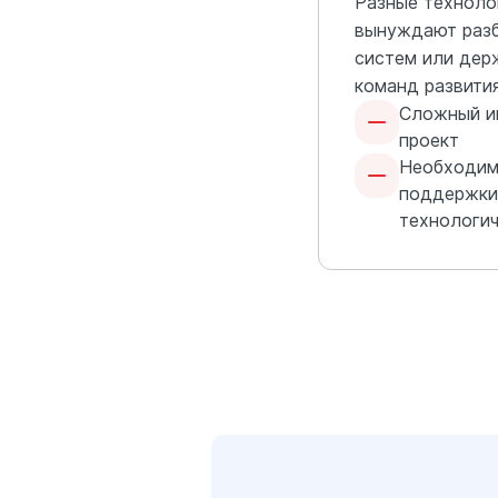
Разные техноло
вынуждают разб
систем или дер
команд развити
Сложный и
проект
Необходим
поддержки
технологич