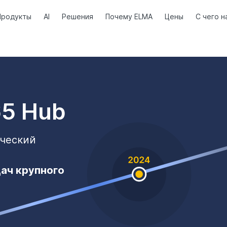
Продукты
AI
Решения
Почему ELMA
Цены
С чего н
5 Hub
ческий
я
ач крупного