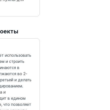
роекты
ет использовать
ем и строить
чинаются в
лжаются во 2-
третьей и делать
дированием.
а и
дит в едином
, что позволяет