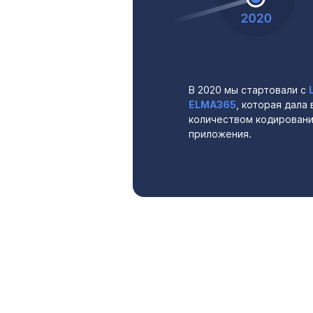
В 2020 мы стартовали с
ELMA365
, которая дала
количеством кодировани
приложения.