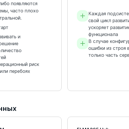
либо появляются
емы, часто плохо
Каждая подсисте
тральной.
свой цикл развити
тарт
ускоряет развити
функционала
звивать и
В случае конфиг
 решение
ошибки из строя 
оличество
только часть сер
тей
перационный риск
 или перебоях
нных