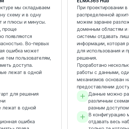
PM
ELMA365 Hub
ектуре мы складываем
При проектировании в
ну схему и в одну
распределенной архит
т и плюсы и минусы.
можем заранее разлож
, проще
доменным областям и 
но появляются
системы отдавать лиш
пасностью. Во-первых
информации, которая 
ая ошибка может
для использования и п
ые тем пользователям,
решения.
иметь доступа.
Проработано нескольк
ные лежат в одной
работы с данными, оди
механизмов основан н
предоставлении досту
тарт для решения
Данные можно ра
ачи
различным схемам
е лежат в одной
разным доступом
В конфигурацию 
ционная ошибка
отдавать весь на
омать» права
только те котор