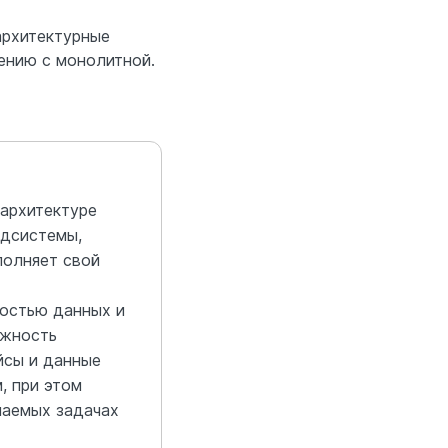
архитектурные
ению с монолитной.
 архитектуре
одсистемы,
полняет свой
ностью данных и
ожность
йсы и данные
, при этом
шаемых задачах