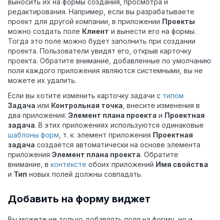
выносить их на формы создания, просмотра и
редактирования. Например, если вы разрабатываете
проект для другой компании, в приложении
Проекты
можно создать поле
Клиент
и вынести его на формы.
Тогда это поле можно будет заполнить при создании
проекта. Пользователи увидят его, открыв карточку
проекта. Обратите внимание, добавленные по умолчанию
поля каждого приложения являются системными, вы не
можете их удалить.
Если вы хотите изменить карточку задачи с
типом
Задача
или
Контрольная точка
, внесите изменения в
два приложения:
Элемент плана проекта
и
Проектная
задача
. В этих приложениях используются одинаковые
шаблоны форм
, т. к. элемент приложения
Проектная
задача
создаётся автоматически на основе элемента
приложения
Элемент плана проекта
. Обратите
внимание, в
контексте
обоих приложений
Имя свойства
и
Тип
новых полей должны совпадать.
Добавить на форму виджет
Вы можете не только добавлять поля на форму, но и