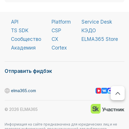
API
Platform
Service Desk
TS SDK
CSP
КЭДО
Сообщество
CX
ELMA365 Store
Академия
Cortex
Отправить фидбэк
elma365.com
©
2026
ELMA365
Информация на сайте предназначена для юридических лиц и не
является информацией, предназначенной для публичного