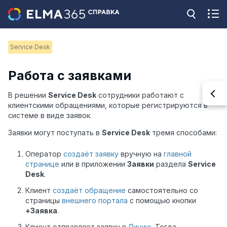
Service Desk
Работа с заявками
В решении
Service Desk
сотрудники работают с
клиентскими обращениями, которые регистрируются в
системе в виде заявок.
Заявки могут поступать в
Service Desk
тремя способами:
Оператор
создаёт заявку
вручную на
главной
странице
или в приложении
Заявки
раздела
Service
Desk
.
Клиент
создаёт обращение
самостоятельно со
страницы
внешнего портала
с помощью кнопки
+Заявка
.
Клиент отправляет заявку в
Линию
. Тогда