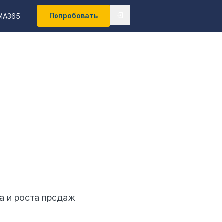
Попробовать
MA365
а и роста продаж