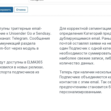
упны триггерные email-
Для корректной сегментаци
ие к Unisender Go и Sendsay.
определения Категорий пред
канал: Telegram. Сообщения
дублирующимися email. Раньш
оммуникаций раздела
почтой оставлял заявки на 
am-бот через модуль в
один Подписчик с одной кат
необходимости суммировать
наиболее свежие записи, л
дут доступны в ELMA365
количество данных.
новился в новых релизах.
спорта подписчиков из
Теперь при наличии нескольк
Подписчике объединяются ка
контактов с этим email. Так 
предпочтениям становится б
персонализированными.