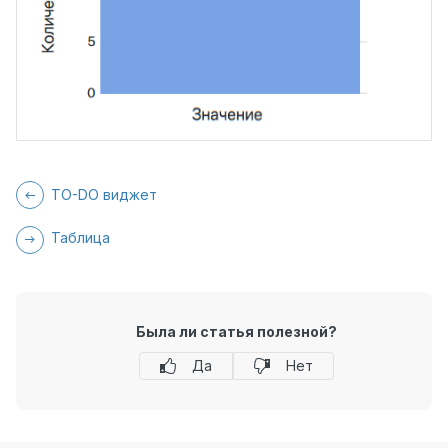
TO-DO виджет
Таблица
Была ли статья полезной?
Да
Нет