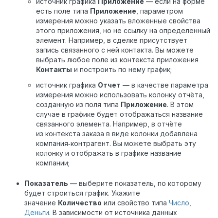
источник графика
Приложение
— если на форме
есть поле типа
Приложение
, параметром
измерения можно указать вложенные свойства
этого приложения, но не ссылку на определённый
элемент. Например, в сделке присутствует
запись связанного с ней контакта. Вы можете
выбрать любое поле из контекста приложения
Контакты
и построить по нему график;
источник графика
Отчет
— в качестве параметра
измерения можно использовать колонку отчёта,
созданную из поля типа
Приложение
. В этом
случае в графике будет отображаться название
связанного элемента. Например, в отчёте
из контекста заказа в виде колонки добавлена
компания‑контрагент. Вы можете выбрать эту
колонку и отображать в графике название
компании;
Показатель
—
выберите показатель,
по которому
будет строиться график.
Укажите
значение
Количество
или свойство типа
Число
,
Деньги
.
В зависимости от источника данных