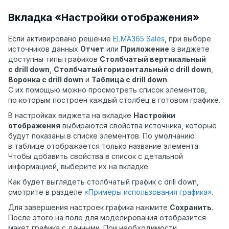
Вкладка «Настройки отображения»
Если активировано решение
ELMA365 Sales
, при выборе
источников данных
Отчет
или
Приложение
в виджете
доступны типы графиков
Столбчатый вертикальный
с drill down
,
Столбчатый горизонтальный с drill down
,
Воронка с drill down
и
Таблица с drill down
.
С их помощью можно просмотреть список элементов,
по которым построен каждый столбец в готовом графике.
В настройках виджета на вкладке
Настройки
отображения
выбираются свойства источника, которые
будут показаны в списке элементов. По умолчанию
в таблице отображается только название элемента.
Чтобы добавить свойства в список с детальной
информацией, выберите их на вкладке.
Как будет выглядеть столбчатый график с drill down,
смотрите
в разделе
«Примеры использования графика»
.
Для завершения настроек графика нажмите
Сохранить
.
После этого на поле для моделирования отобразится
макет графика с данными.
При необходимости