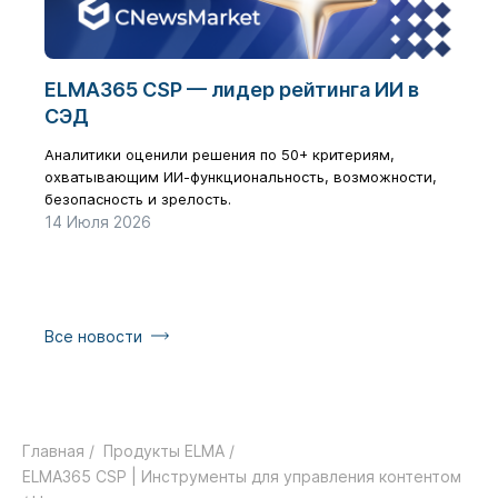
ELMA365 CSP — лидер рейтинга ИИ в
Циф
СЭД
бол
рез
Аналитики оценили решения по 50+ критериям,
охватывающим ИИ-функциональность, возможности,
Как з
безопасность и зрелость.
галоч
14 Июля 2026
17 Ию
Все новости
Главная /
Продукты ELMA /
ELMA365 CSP | Инструменты для управления контентом