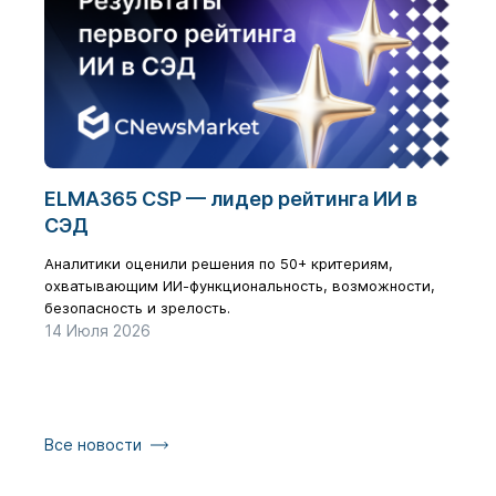
ELMA365 CSP — лидер рейтинга ИИ в
Циф
СЭД
бол
рез
Аналитики оценили решения по 50+ критериям,
охватывающим ИИ-функциональность, возможности,
Как з
безопасность и зрелость.
галоч
14 Июля 2026
17 Ию
Все новости