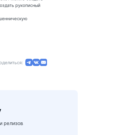
создать рукописный
ошенническую
оделиться:
у
 и релизов