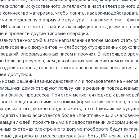
технологии искусственного интеллекта в части электронного
 количество материала, чтобы понять, как взаимодействоват
ми определенную форму и структуру — например, счет-факту
. ИИ-ассистент может найти и классифицировать документ, про
ые и провести другие типовые операции.
звития технологий в этом направлении вполне может стать у
мализованных документов — слабоструктурированных рукопис
 заданий, информационных писем и прочих). В настоящее врем
о больше ресурсов, чем для обычных машиночитаемых сканов.
с одной стороны, точность такого распознавания повысится, а
лее доступной.
е новых решений взаимодействия ИИ и пользователя на «чело
омощники демонстрируют пользу как в решении повседневных з
нии бизнес-процессов. При этом меняется подход к взаимоде
ность общаться с ними не языком формальных запросов, а «п
сходя из этого, можно предположить, что в ближайшем будущ
 сделать таких ассистентов более «понятливыми» и «человечн
акции людей, проактивными в предоставлении информационны
онных системах электронного документооборота будут активн
ерные для работы в мессенджерах (чат-боты, ИИ-ассистенты),