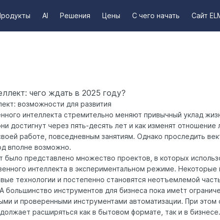
Продукты
AI
Решения
Цены
С чего начать
Сайт EL
ллект: чего ждать в 2025 году?
лект: возможности для развития
енного интеллекта стремительно меняют привычный уклад жиз
 они достигнут через пять-десять лет и как изменят отношение
воей работе, повседневным занятиям. Однако проследить век
од вполне возможно.
ет было представлено множество проектов, в которых использ
венного интеллекта в экспериментальном режиме. Некоторые 
овые технологии и постепенно становятся неотъемлемой част
 А большинство инструментов для бизнеса пока имеtт огранич
ыми и проверенными инструментами автоматизации. При этом
олжает расширяться как в бытовом формате, так и в бизнесе