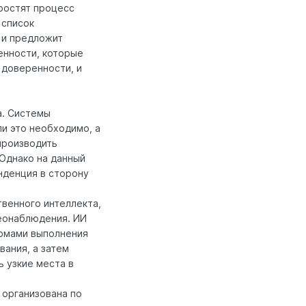
простят процесс
 список
о и предложит
енности, которые
 доверенности, и
а. Системы
ли это необходимо, а
производить
Однако на данный
нденция в сторону
венного интеллекта,
деонаблюдения. ИИ
ормами выполнения
вания, а затем
ь узкие места в
 организована по