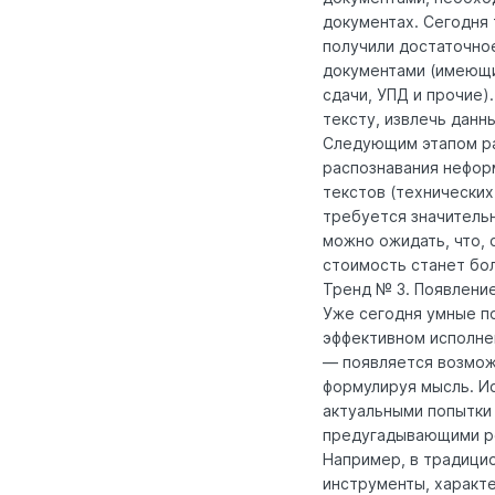
документах. Сегодня 
получили достаточное
документами (имеющи
сдачи, УПД и прочие)
тексту, извлечь данн
Следующим этапом ра
распознавания нефор
текстов (технических
требуется значительн
можно ожидать, что, 
стоимость станет бо
Тренд № 3. Появлени
Уже сегодня умные п
эффективном исполне
— появляется возмож
формулируя мысль. И
актуальными попытки
предугадывающими ре
Например, в традици
инструменты, характ