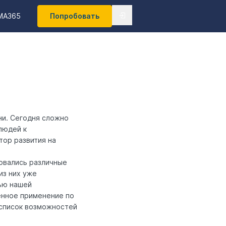
MA365
Попробовать
ни. Сегодня сложно
 людей к
тор развития на
овались различные
из них уже
ью нашей
енное применение по
 список возможностей
.