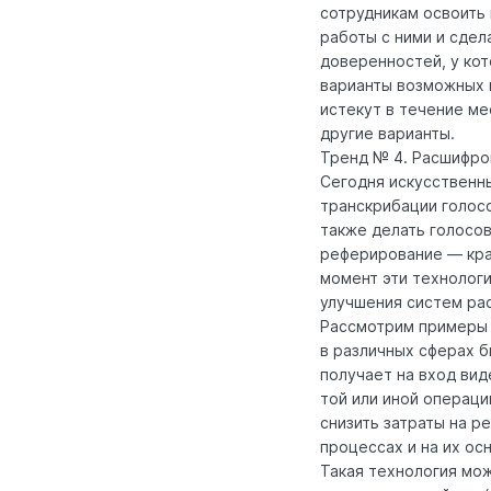
сотрудникам освоить 
работы с ними и сдел
доверенностей, у кот
варианты возможных 
истекут в течение ме
другие варианты.
Тренд № 4. Расшифро
Сегодня искусственны
транскрибации голосо
также делать голосов
реферирование — кра
момент эти технолог
улучшения систем ра
Рассмотрим примеры 
в различных сферах 
получает на вход вид
той или иной операци
снизить затраты на р
процессах и на их ос
Такая технология мож