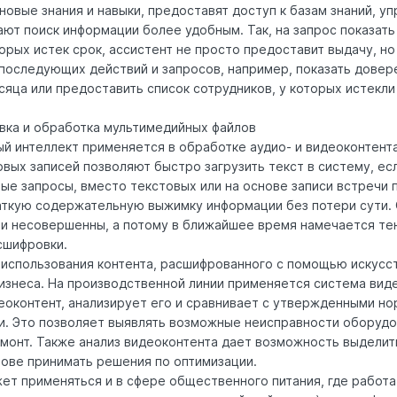
новые знания и навыки, предоставят доступ к базам знаний, у
ают поиск информации более удобным. Так, на запрос показать
орых истек срок, ассистент не просто предоставит выдачу, н
последующих действий и запросов, например, показать довер
сяца или предоставить список сотрудников, у которых истекли
вка и обработка мультимедийных файлов
й интеллект применяется в обработке аудио- и видеоконтент
вых записей позволяют быстро загрузить текст в систему, ес
ые запросы, вместо текстовых или на основе записи встречи 
ткую содержательную выжимку информации без потери сути. 
ии несовершенны, а потому в ближайшее время намечается те
сшифровки.
использования контента, расшифрованного с помощью искусст
бизнеса. На производственной линии применяется система ви
еоконтент, анализирует его и сравнивает с утвержденными н
и. Это позволяет выявлять возможные неисправности оборудо
емонт. Также анализ видеоконтента дает возможность выделит
нове принимать решения по оптимизации.
ет применяться и в сфере общественного питания, где работа