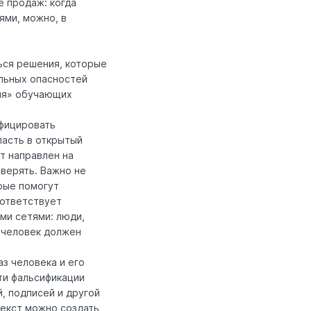
е продаж: когда
ями, можно, в
ься решения, которые
льных опасностей
ия» обучающих
ифицировать
пасть в открытый
т направлен на
верять. Важно не
рые помогут
оответствует
ми сетями: люди,
 человек должен
з человека и его
ти фальсификации
, подписей и другой
екст можно создать