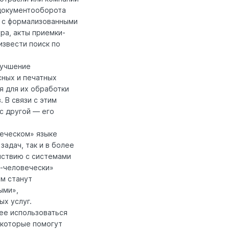
 документооборота
ь с формализованными
ра, акты приемки-
извести поиск по
лучшение
ных и печатных
я для их обработки
 В связи с этим
 с другой — его
веческом» языке
адач, так и в более
йствию с системами
о-человечески»
ем станут
ыми»,
х услуг.
ее использоваться
 которые помогут