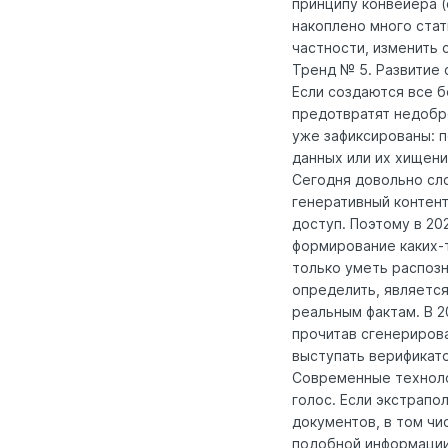
принципу конвейера (
накоплено много стат
частности, изменить
Тренд № 5. Развитие
Если создаются все 
предотвратят недобр
уже зафиксированы: 
данных или их хищени
Сегодня довольно сл
генеративный контент
доступ. Поэтому в 20
формирование каких-
только уметь распозн
определить, является
реальным фактам. В 2
прочитав сгенериров
выступать верификат
Современные техноло
голос. Если экстрапо
документов, в том чи
подобной информации