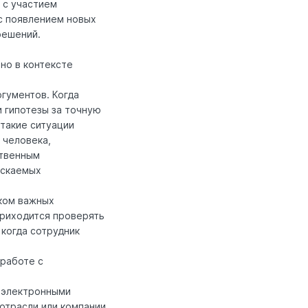
 с участием
 с появлением новых
решений.
но в контексте
гументов. Когда
 гипотезы за точную
 такие ситуации
 человека,
ственным
ускаемых
ском важных
приходится проверять
 когда сотрудник
 работе с
с электронными
отрасли или компании