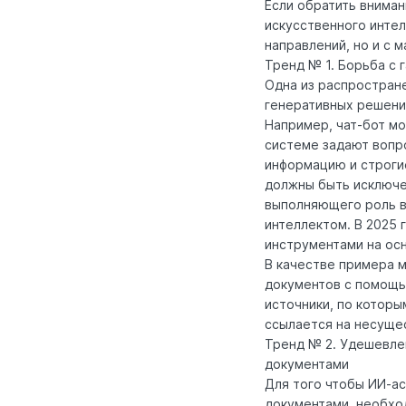
Если обратить внима
искусственного интел
направлений, но и с
Тренд № 1. Борьба с
Одна из распростран
генеративных решени
Например, чат-бот мо
системе задают вопро
информацию и строгие
должны быть исключе
выполняющего роль в
интеллектом. В 2025 
инструментами на ос
В качестве примера м
документов с помощью
источники, по которы
ссылается на несущес
Тренд № 2. Удешевле
документами
Для того чтобы ИИ-а
документами, необхо