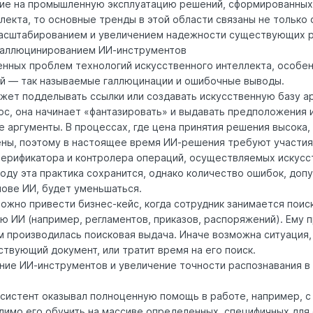
ние на промышленную эксплуатацию решений, сформированных
лекта, то основные тренды в этой области связаны не только
 масштабированием и увеличением надежности существующих 
 галлюцинированием ИИ-инструментов
енных проблем технологий искусственного интеллекта, особен
й — так называемые галлюцинации и ошибочные выводы.
жет подделывать ссылки или создавать искусственную базу ар
с, она начинает «фантазировать» и выдавать предположения и
 аргументы. В процессах, где цена принятия решения высока,
ны, поэтому в настоящее время ИИ-решения требуют участия
ерификатора и контролера операций, осуществляемых искус
году эта практика сохранится, однако количество ошибок, доп
нове ИИ, будет уменьшаться.
ожно привести бизнес-кейс, когда сотрудник занимается пои
 ИИ (например, регламентов, приказов, распоряжений). Ему 
м производилась поисковая выдача. Иначе возможна ситуация,
твующий документ, или тратит время на его поиск.
ние ИИ-инструментов и увеличение точности распознавания в
ссистент оказывал полноценную помощь в работе, например, 
димо его обучить на массиве определенных, специфичных для 