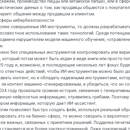
скажем, производство пиццы или китайской лапши), или в сфер
истических данных о том, как продавцы общаются с покупател
 скрипт общения между продавцом и клиентом.
 сферы кибербезопасности
более совершенные ИИ-инструменты, то должны разрабатыват
осовестное использование таких технологий. Среди потенциа
подмена нарушителем модели машинного обучения, «отравлен
я.
ожно без специальных инструментов контролировать или вер
, который потом может быть издан в виде книги или просто по
25 году и, возможно, в последующие несколько лет фокус буде
то ответных действий, чтобы ИИ-инструментам можно было до
авать контент, но и обладать надежными инструментами, кото
 ли контент машинно-сгенерированным, и убедиться, что он с
024 году произошла громкая история, связанная с генеративны
анную нейросетью информацию, отравились грибами. Поэтому
ором информации, которую дает ИИ-ассистент.
гии позволяют быстро создать фейк, используя реальный обра
лировать это на бизнес-сферу, то можно говорить о вероятнос
сле важных, связанных с принятием решений. Подделка печатей
 становится все более распространенной. Даже рукописный т