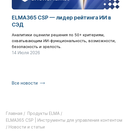
ELMA365 CSP — лидер рейтинга ИИ в
Циф
СЭД
бол
рез
Аналитики оценили решения по 50+ критериям,
охватывающим ИИ-функциональность, возможности,
Как з
безопасность и зрелость.
галоч
14 Июля 2026
17 Ию
Все новости
Главная /
Продукты ELMA /
ELMA365 CSP | Инструменты для управления контентом
/ Новости и статьи