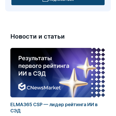
Новости и статьи
ELMA365 CSP — лидер рейтинга ИИ в
Циф
СЭД
бол