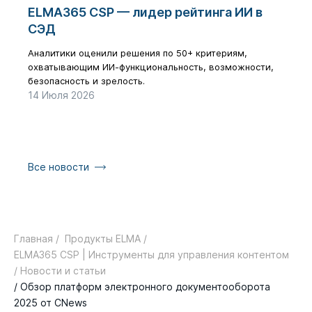
ELMA365 CSP — лидер рейтинга ИИ в
Циф
СЭД
бол
рез
Аналитики оценили решения по 50+ критериям,
охватывающим ИИ-функциональность, возможности,
Как з
безопасность и зрелость.
галоч
14 Июля 2026
17 Ию
Все новости
Главная /
Продукты ELMA /
ELMA365 CSP | Инструменты для управления контентом
/ Новости и статьи
/ Обзор платформ электронного документооборота
2025 от CNews