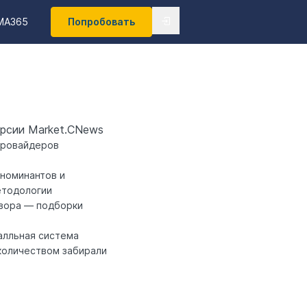
MA365
Попробовать
рсии Market.CNews
провайдеров
 номинантов и
етодологии
зора
— подборки
алльная система
 количеством забирали