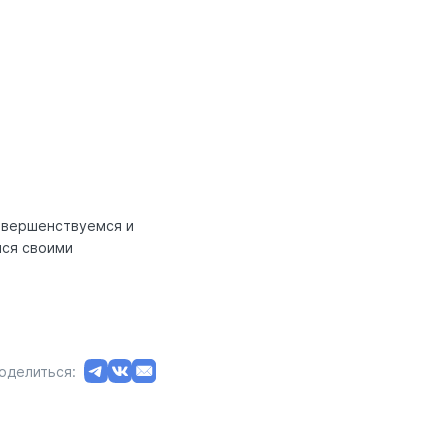
овершенствуемся и
мся своими
оделиться: