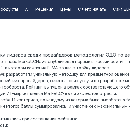
Продукты
AI
Решения
Цены
С чего начать
Сайт EL
ку лидеров среди провайдеров методологии ЭДО по ве
етплейс Market.CNews опубликовал первый в России рейтинг 
2, в котором компания ELMA вошла в тройку лидеров.
ews разработали уникальную методику для предметной оценки
оссийских провайдеров, оказывающих услуги по разработке м
нтооборота
. Рейтинг выпущен в рамках
соответствующего об
ии ИТ-маркетплейса Market.CNews и экспертов отрасли.
себя 11 критериев, по каждому из которых была выработана б
ии итогов баллы суммировались, и участники с максимальным
итывались при составлении рейтинга:
сти;