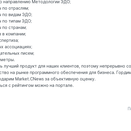
 по направлению Методологии ЭДО;
 по отраслям;
 по видам ЭДО;
 по типам ЭДО;
 по странам;
 в компании;
спертиза;
ых ассоциациях;
ательных писем;
аметры.
ь лучший продукт для наших клиентов, поэтому непрерывно с
тво на рынке программного обеспечения для бизнеса. Горди
одарим Market.CNews за объективную оценку.
ься с рейтингом можно на
портале
.
П