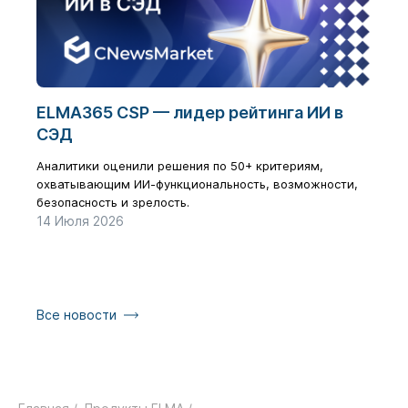
ELMA365 CSP — лидер рейтинга ИИ в
Циф
СЭД
бол
рез
Аналитики оценили решения по 50+ критериям,
охватывающим ИИ-функциональность, возможности,
Как з
безопасность и зрелость.
галоч
14 Июля 2026
17 Ию
Все новости