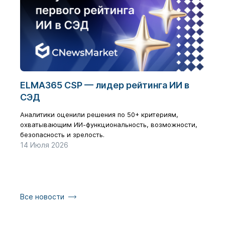
ELMA365 CSP — лидер рейтинга ИИ в
Циф
СЭД
бол
рез
Аналитики оценили решения по 50+ критериям,
охватывающим ИИ-функциональность, возможности,
Как з
безопасность и зрелость.
галоч
14 Июля 2026
17 Ию
Все новости