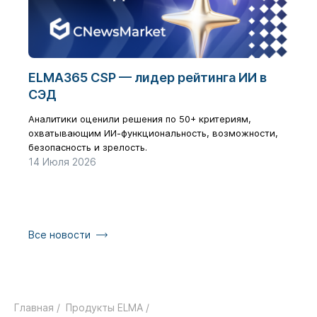
ELMA365 CSP — лидер рейтинга ИИ в
Циф
СЭД
бол
рез
Аналитики оценили решения по 50+ критериям,
охватывающим ИИ-функциональность, возможности,
Как з
безопасность и зрелость.
галоч
14 Июля 2026
17 Ию
Все новости
Главная /
Продукты ELMA /