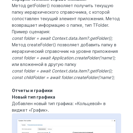
Метод getFolder() позволяет получить текущую
папку иерархического справочника, с которой
сопоставлен текущий элемент приложения. Метод
возвращает информацию о папке, тип TFolder.
Пример сценария:
const folder = await Context.data.item?.getFolder();
Метод createFolder() позволяет добавить папку в
иерархический справочник на уровне приложения
const folder = await Application.createFolder('name');
или вложенной в другую папку
const folder = await Context.data.item?.getFolder();
const childFolder = await folder.createFolder('name');
Отчеты и графики
Новый тип графика
Добавлен новый тип графика: «Кольцевой» в
виджет «График».