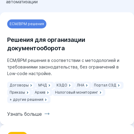
автоматизации
Узнать больше
ECM/BPM решения
Решения для организации
документооборота
ECM/BPM решения в соответствии с методологией и
требованиями законодательства, без ограничений в
Low-code настройке.
Договоры
МЧД
КЭДО
ЛНА
Портал СЭД
Приказы
Архив
Налоговый мониторинг
+ другие решения
Узнать больше
Узнать больше