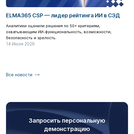
ELMA365 CSP — лидер рейтинга ИИ в СЭД
Ц
б
Аналитики оценили решения по 50+ критериям,
р
охватывающим ИИ-функциональность, возможности,
безопасность и зрелость.
Ка
14 Июля 2026
га
17
Все новости
Запросить персональную
демонстрацию