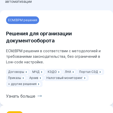
автоматизации
Узнать больше
ECM/BPM решения
Решения для организации
документооборота
ECM/BPM решения в соответствии с методологией и
требованиями законодательства, без ограничений в
Low-code настройке.
Договоры
МЧД
КЭДО
ЛНА
Портал СЭД
Приказы
Архив
Налоговый мониторинг
+ другие решения
Узнать больше
Узнать больше