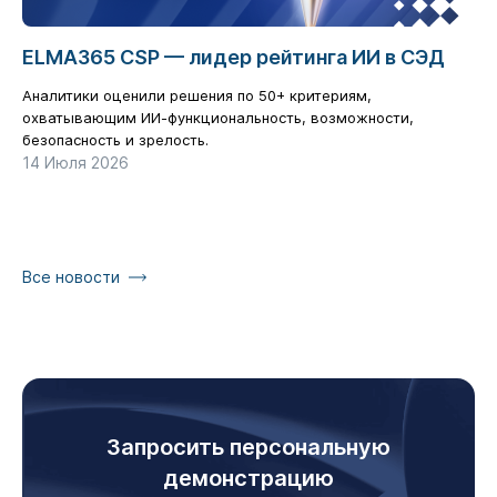
ELMA365 CSP — лидер рейтинга ИИ в СЭД
Ц
б
Аналитики оценили решения по 50+ критериям,
р
охватывающим ИИ-функциональность, возможности,
безопасность и зрелость.
Ка
14 Июля 2026
га
17
Все новости
Запросить персональную
демонстрацию