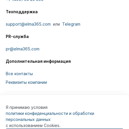
Техподдержка
support@elma365.com
или
Telegram
PR-служба
pr@elma365.com
Дополнительная информация
Все контакты
Реквизиты компании
Я принимаю условия
Информация на сайте предназначена для
политики конфиденциальности и обработки
юридических лиц и не является информацией,
персональных данных
предназначенной для публичного ознакомления
с использованием Cookies.
потребителей.