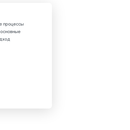
се процессы
 основные
одход