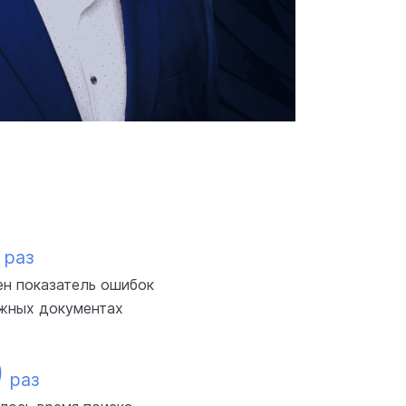
раз
н показатель ошибок
ежных документах
0
раз