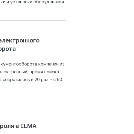
зки и установки оборудования.
электронного
орота
окументооборота компании из
электронный, время поиска
сократилось в 20 раз – с 60
роля в ELMA