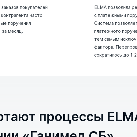
заказов покупателей
ELMA позволила ре
 контрагента часто
с платежными пору
ные поручения
Система позволяет
 за месяц.
платежного поруче
тем самым исключ
фактора. Перепро
сократилось до 1-2
отают процессы ELM
нии «Ганимед СБ»