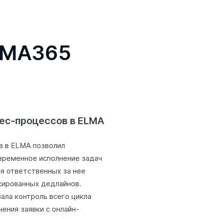
LMA365
ес-процессов в ELMA
в в ELMA позволил
временное исполнение задач
ия ответственных за нее
сированных дедлайнов.
ала контроль всего цикла
чения заявки с онлайн-