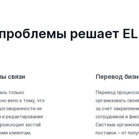
 проблемы решает E
лы связи
Перевод бизн
ась только
Перевод процессо
но вело к тому, что
организовать свое
договоренности не
за счет закреплен
я и редактирования
сотрудников и фик
Происходил застой
Система организов
ния клиентам.
поставок – от полу