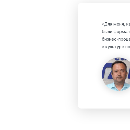
«Для меня, к
были формал
бизнес-проце
к культуре п