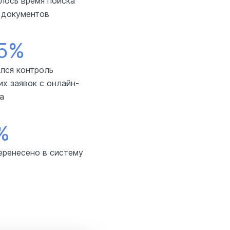
лось время поиска
 документов
5%
лся контроль
х заявок с онлайн-
а
%
еренесено в систему