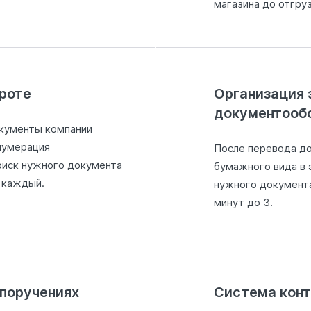
магазина до отгру
роте
Организация 
документооб
кументы компании
нумерация
После перевода д
оиск нужного документа
бумажного вида в 
а каждый.
нужного документа 
минут до 3.
поручениях
Система конт