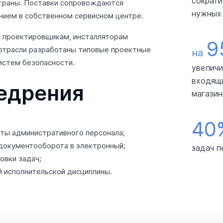
сократи
страны. Поставки сопровождаются
нужных
нием в собственном сервисном центре.
 проектировщикам, инсталляторам
9
 отрасли разработаны типовые проектные
на
истем безопасности.
увеличи
входящи
едрения
магазин
40
ты административного персонала;
документооборота в электронный;
задач п
овки задач;
й исполнительской дисциплины.