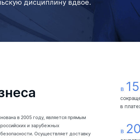
льскую дисциплину вдвое.
15
знеса
в
сокраще
в плат
нована в 2005 году, является прямым
2
 российских и зарубежных
в
 безопасности. Осуществляет доставку