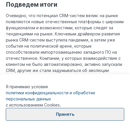
Подведем итоги
Очевидно, что потенциал CRM-систем велик: на рынке
появляются новые отечественные платформы с широким
функционалом и возможностями, которые следят за
тенденциями на рынке. Ключевым драйвером развития
рынка CRM-систем выступила пандемия, а затем уже
события на политической арене, которые
способствовали импортозамещению западного ПО на
отечественное. Компании, у которых взаимодействие с
клиентом не было автоматизировано, активно запускали
CRM, другие же стали задумываться об эволюции
используемых систем с учетом новых трендов, о более
комплексных решениях и единых платформах. В связи с
Я принимаю условия
этим наиболее востребованными и необходимыми
политики конфиденциальности и обработки
инструментами CRM становятся Low-code технологии,
персональных данных
отвечающие за скорость и адаптируемость к
с использованием Cookies.
изменениям и современным реалиям. В этом плане
ELMA365 CRM
является надёжным российским решением
Принять
на рынке: это устойчивая и независимая система от
западных санкций; входит в