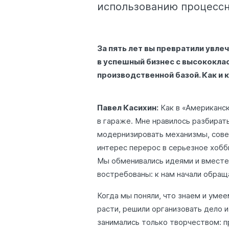
использованию процессн
За пять лет вы превратили увл
в успешный бизнес с высококла
производственной базой. Как и 
Павел Касихин:
Как в «Американск
в гараже. Мне нравилось разбират
модернизировать механизмы, сове
интерес перерос в серьезное хобб
Мы обменивались идеями и вместе 
востребованы: к нам начали обращ
Когда мы поняли, что знаем и уме
расти, решили организовать дело и
занимались только творчеством: п