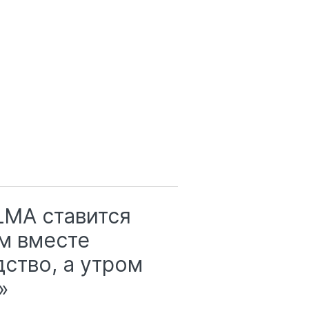
LMA ставится
ом вместе
ство, а утром
»