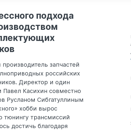
ессного подхода
роизводством
мплектующих
ков
 производитель запчастей
олноприводных российских
иков. Директор и один
и Павел Касихин совместно
ов Русланом Сибгатуллиным
ажного» хобби вырос
о тюнингу трансмиссий
лось достичь благодаря