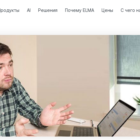
Продукты
AI
Решения
Почему ELMA
Цены
С чего н