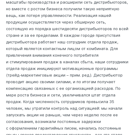
масштабы производства и расширили сеть дистрибьюторов,
но вместе с ростом бизнеса получили такую неприятную
вещь, как потеря управляемости. Реализация нашей
продукции осуществляется через обширную сеть,
состоящую из порядка шестидесяти дистрибьюторов по всей
стране и за ее пределами. В каждом городе присутствия
дистрибьютора работает наш сотрудник отдела продаж,
который является контактным лицом от комбината. Для
привлечения внимания конечного потребителя
и стимулирования продаж в каналах сбыта, наши сотрудники
отдела продаж инициируют мотивационные программы
(трейд-маркетинговые акции – прим. ред.). Дистрибьютор
проводит акцию своими силами, и по итогам получает
компенсацию связанных с ее организацией расходов. По
мере роста бизнеса и сети, увеличивался штат отдела
продаж. Когда численность сотрудников превысила 35
человек, мы утратили контроль над ситуацией: мы начали
запускать акции не раньше, чем через неделю после ее
согласования, возникали постоянные задержки
с оформлением гарантийных писем, начались постоянные
срывы сроков предоставления отчетности – все это стало