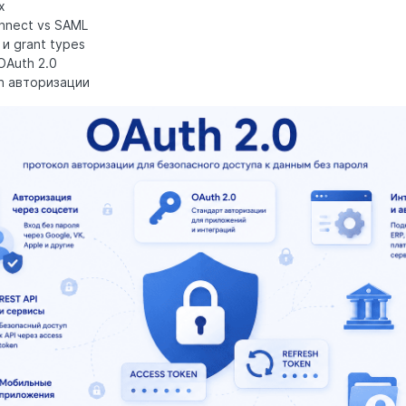
х
nnect vs SAML
и grant types
OAuth 2.0
h авторизации