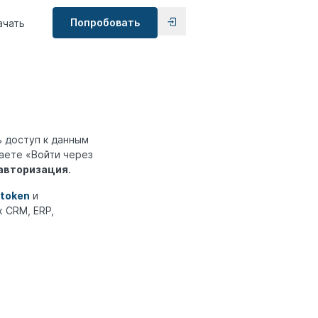
Попробовать
ачать
ь доступ к данным
маете «Войти через
 авторизация
.
 token
и
х CRM, ERP,