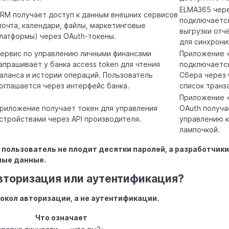
ELMA365 чер
RM получает доступ к данным внешних сервисов
подключается
почта, календари, файлы, маркетинговые
выгрузки отчё
латформы) через OAuth-токены.
для синхрони
ервис по управлению личными финансами
Приложение 
апрашивает у банка access token для чтения
подключается
аланса и истории операций. Пользователь
Сбера через 
оглашается через интерфейс банка.
список транз
Приложение 
риложение получает токен для управления
OAuth получа
стройствами через API производителя.
управлению к
лампочкой.
0 пользователь не плодит десятки паролей, а разработчик
ные данные.
вторизация или аутентификация?
токол авторизации, а не аутентификации.
Что означает