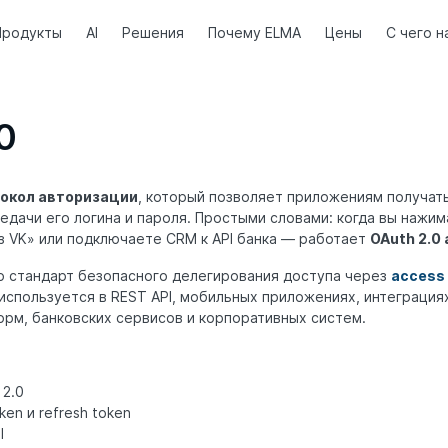
Продукты
AI
Решения
Почему ELMA
Цены
С чего н
0
токол авторизации
, который позволяет приложениям получат
едачи его логина и пароля. Простыми словами: когда вы нажи
з VK» или подключаете CRM к API банка — работает
OAuth 2.0
 стандарт безопасного делегирования доступа через
access
 используется в REST API, мобильных приложениях, интеграция
рм, банковских сервисов и корпоративных систем.
 2.0
ken и refresh token
I