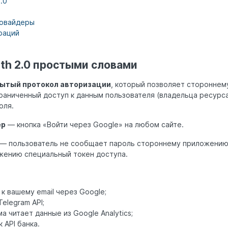
.0
ровайдеры
раций
th 2.0 простыми словами
крытый протокол авторизации
, который позволяет сторонне
граниченный доступ к данным пользователя (владельца ресурс
оля.
ер
— кнопка «Войти через Google» на любом сайте.
— пользователь не сообщает пароль стороннему приложению
жению специальный токен доступа.
 к вашему email через Google;
elegram API;
а читает данные из Google Analytics;
 API банка.