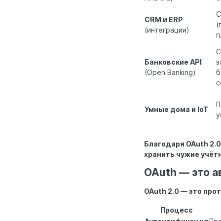
C
CRM и ERP
(
(интеграции)
п
С
Банковские API
з
(Open Banking)
б
с
П
Умные дома и IoT
у
Благодаря OAuth 2.
хранить чужие учёт
OAuth — это а
OAuth 2.0 — это про
Процесс