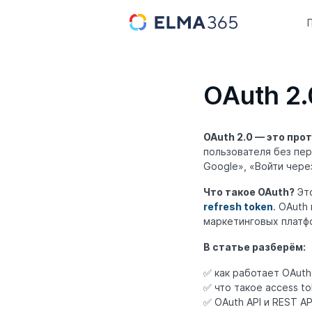
OAuth 2.
OAuth 2.0 — это про
пользователя без пер
Google», «Войти чере
Что такое OAuth?
Это
refresh token
. OAuth
маркетинговых платфо
В статье разберём:
✅ как работает OAuth
✅ что такое access to
✅ OAuth API и REST AP