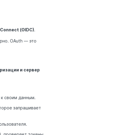
 Connect (OIDC)
.
рно. OAuth — это
оризации и сервер
 к своим данным.
оторое запрашивает
ользователя.
), проверяет токены