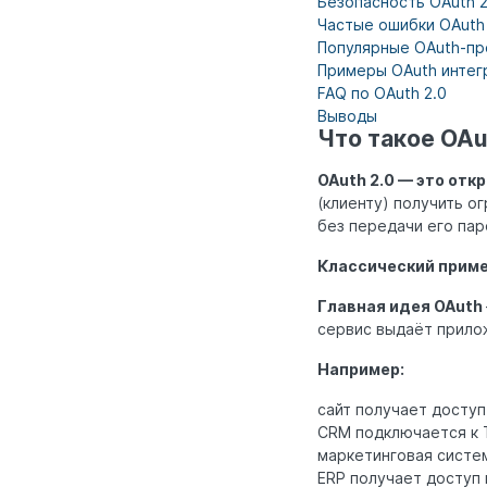
Безопасность OAuth 2
Частые ошибки OAuth
Популярные OAuth-п
Примеры OAuth интег
FAQ по OAuth 2.0
Выводы
Что такое OAu
OAuth 2.0 — это от
(клиенту) получить о
без передачи его пар
Классический прим
Главная идея OAuth
сервис выдаёт прило
Например:
сайт получает доступ
CRM подключается к T
маркетинговая систем
ERP получает доступ к