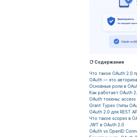
📑 Содержание
Что такое OAuth 2.0 
OAuth — это авториза
Основные роли в OAut
Как работает OAuth 2
OAuth токены: access 
Grant Types (типы OA
OAuth 2.0 для REST AP
Что такое scopes в O
JWT в OAuth 2.0
OAuth vs OpenID Conn