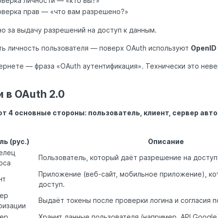
верка личности — «кто вы?»
верка прав — «что вам разрешено?»
о за выдачу разрешений на доступ к данным.
ть личность пользователя — поверх OAuth используют
OpenID
тернете — фраза «OAuth аутентификация». Технически это неве
 в OAuth 2.0
ют 4 основные стороны: пользователь, клиент, сервер авт
ль (рус.)
Описание
елец
Пользователь, который даёт разрешение на доступ
рса
Приложение (веб-сайт, мобильное приложение), к
нт
доступ.
ер
Выдаёт токены после проверки логина и согласия п
ризации
ер
Хранит данные пользователя (например, API Google