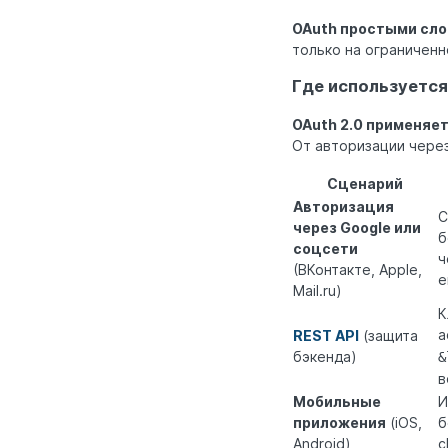
OAuth простыми сло
только на ограниченн
Где используется
OAuth 2.0 применяет
От авторизации чере
Сценарий
Авторизация
С
через Google или
б
соцсети
ч
(ВКонтакте, Apple,
е
Mail.ru)
К
a
REST API
(защита
бэкенда)
&
в
Мобильные
И
приложения
(iOS,
б
Android)
c