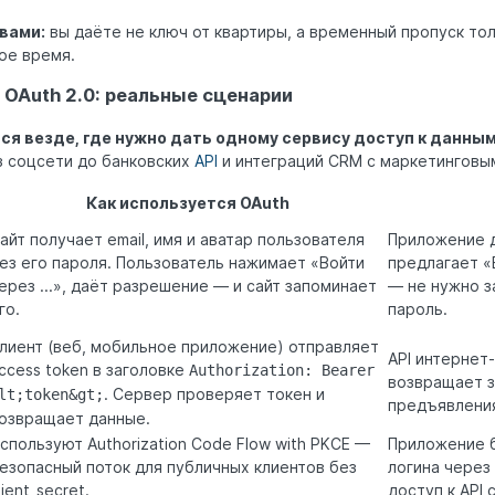
вами:
вы даёте не ключ от квартиры, а временный пропуск тол
ое время.
 OAuth 2.0: реальные сценарии
ся везде, где нужно дать одному сервису доступ к данным
з соцсети до банковских
API
и интеграций CRM с маркетинговы
Как используется OAuth
айт получает email, имя и аватар пользователя
Приложение 
ез его пароля. Пользователь нажимает «Войти
предлагает «
ерез ...», даёт разрешение — и сайт запоминает
— не нужно з
го.
пароль.
лиент (веб, мобильное приложение) отправляет
API интернет
ccess token в заголовке
Authorization: Bearer
возвращает з
. Сервер проверяет токен и
lt;token&gt;
предъявления
озвращает данные.
спользуют Authorization Code Flow with PKCE —
Приложение б
езопасный поток для публичных клиентов без
логина через
lient_secret.
доступ к API 