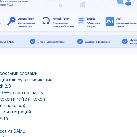
простыми словами
ция или аутентификация?
h 2.0
.0 — схема по шагам
token и refresh token
uth потоков)
I и интеграций
Auth
ect vs SAML