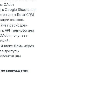
ез OAuth
 к Google Sheets для
тов или к RetailCRM
зации заказов.
«Учет расходов»
 к API Тинькофф или
OAuth, получает
акций.
«Яндекс Дом» через
ет доступ к
олонкой или
и не вынуждены