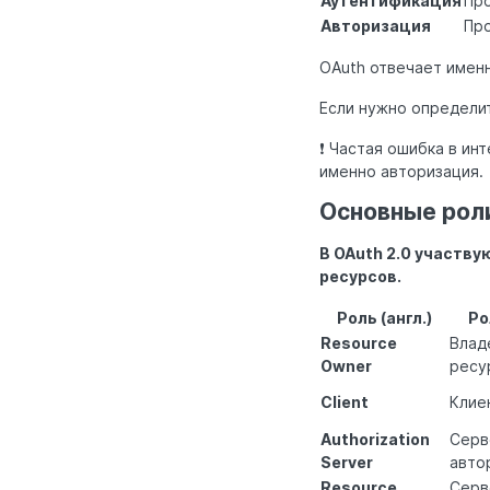
Аутентификация
Про
Авторизация
Про
OAuth отвечает именн
Если нужно определи
❗ Частая ошибка в ин
именно авторизация.
Основные роли
В OAuth 2.0 участву
ресурсов.
Роль (англ.)
Ро
Resource
Влад
Owner
ресу
Client
Клие
Authorization
Серв
Server
авто
Resource
Серв