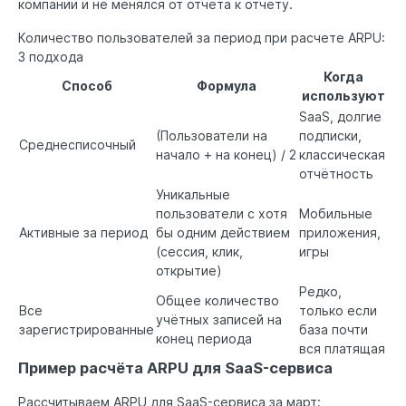
компании и не менялся от отчёта к отчёту.
Количество пользователей за период при расчете ARPU:
3 подхода
Когда
Способ
Формула
используют
SaaS, долгие
(Пользователи на
подписки,
Среднесписочный
начало + на конец) / 2
классическая
отчётность
Уникальные
пользователи с хотя
Мобильные
Активные за период
бы одним действием
приложения,
(сессия, клик,
игры
открытие)
Редко,
Общее количество
Все
только если
учётных записей на
зарегистрированные
база почти
конец периода
вся платящая
Пример расчёта ARPU для SaaS-сервиса
Рассчитываем ARPU для SaaS-сервиса за март: