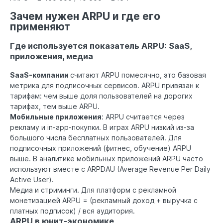
Зачем нужен ARPU и где его
применяют
Где используется показатель ARPU: SaaS,
приложения, медиа
SaaS-компании
считают ARPU помесячно, это базовая
метрика для подписочных сервисов. ARPU привязан к
тарифам: чем выше доля пользователей на дорогих
тарифах, тем выше ARPU.
Мобильные приложения
: ARPU считается через
рекламу и in-app-покупки. В играх ARPU низкий из-за
большого числа бесплатных пользователей. Для
подписочных приложений (фитнес, обучение) ARPU
выше. В аналитике мобильных приложений ARPU часто
используют вместе с ARPDAU (Average Revenue Per Daily
Active User).
Медиа и стриминги. Для платформ с рекламной
монетизацией ARPU = (рекламный доход + выручка с
платных подписок) / вся аудитория.
ARPU в юнит-экономике