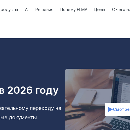
Продукты
AI
Решения
Почему ELMA
Цены
С чего н
в 2026 году
язательному переходу на
Смотре
ные документы