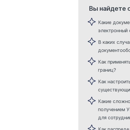
Вы найдете 
Какие докуме
электронный
В каких случ
документооб
Как применят
границ?
Как настроит
существующи
Какие сложно
получением 
для сотрудни
Как распреде