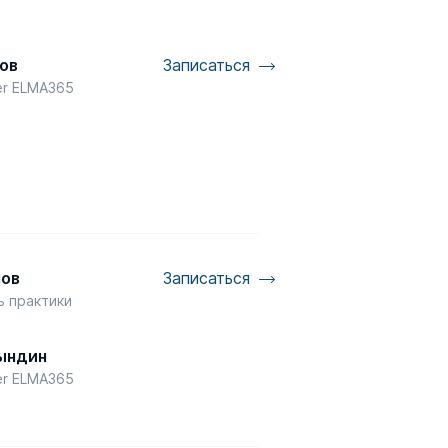
ов
Записаться
er ELMA365
мов
Записаться
ь практики
P
ындин
er ELMA365