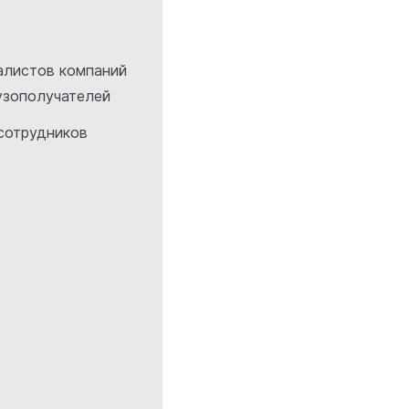
алистов компаний
узополучателей
сотрудников