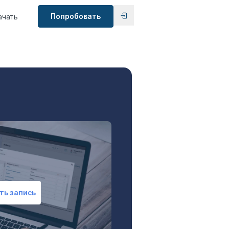
Попробовать
ачать
ть запись