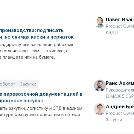
Павел Иван
Product Own
производства: подписать
КЭДО
, не снимая каски и перчаток
андировку или заявление работник
 подписывает сам — в киоске, с
а планшете или на бумаге.
Раис Ахкя
оборот
Закупки
Руководител
е перевозочной документацией в
ELMA365 CS
процессе закупок
Андрей Бр
ить закупки, логистику и ЭПД в едином
Product Own
нтуре без ручных операций и потери
Закупки