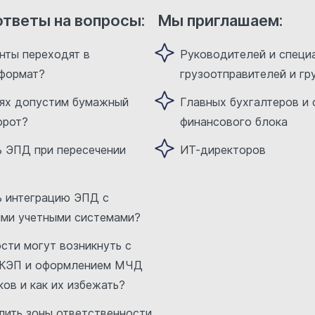
ответы на вопросы:
Мы приглашаем:
нты переходят в
Руководителей и специ
 формат?
грузоотправителей и гр
аях допустим бумажный
Главных бухгалтеров и 
орот?
финансового блока
ь ЭПД при пересечении
ИТ-директоров
ь интеграцию ЭПД с
ми учетными системами?
сти могут возникнуть с
УКЭП и оформлением МЧД
ков и как их избежать?
лить зоны ответственности