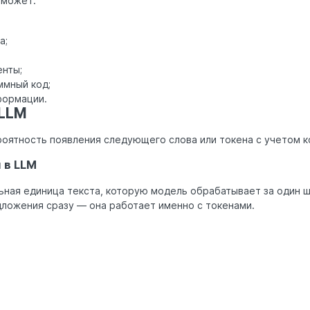
 может:
а;
енты;
ммный код;
формации.
 LLM
оятность появления следующего слова или токена с учетом к
 в LLM
ная единица текста, которую модель обрабатывает за один ш
дложения сразу — она работает именно с токенами.