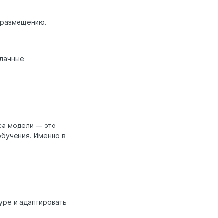
о размещению.
блачные
са модели — это
обучения. Именно в
уре и адаптировать