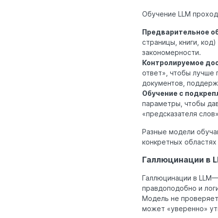
Обучение LLM проходи
Предварительное обу
страницы, книги, код
закономерности.
Контролируемое дооб
ответ», чтобы лучше 
документов, поддержк
Обучение с подкреп
параметры, чтобы да
«предсказателя слов»
Разные модели обучаю
конкретных областях 
Галлюцинации в L
Галлюцинации в LLM— 
правдоподобно и лог
Модель не проверяет
может «уверенно» у