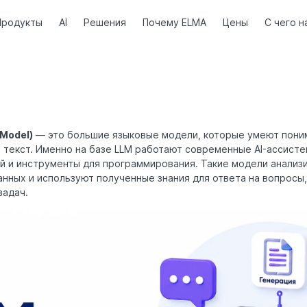
Продукты
AI
Решения
Почему ELMA
Цены
С чего н
 Model)
— это большие языковые модели, которые умеют поним
текст. Именно на базе LLM работают современные AI-ассистен
ий и инструменты для программирования. Такие модели анали
нных и используют полученные знания для ответа на вопросы,
задач.