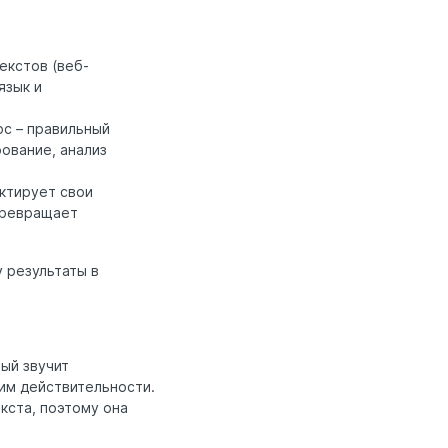
екстов (веб-
язык и
с – правильный
ование, анализ
ктирует свои
превращает
 результаты в
рый звучит
им действительности.
кста, поэтому она