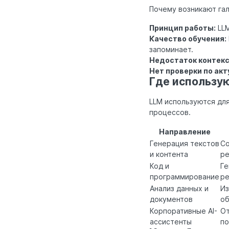
Почему возникают га
Принцип работы:
LLM
Качество обучения:
запоминает.
Недостаток контек
Нет проверки по ак
Где использу
LLM используются для
процессов.
Направление
Генерация текстов
Со
и контента
р
Код и
Ге
программирование
ре
Анализ данных и
Из
документов
о
Корпоративные AI-
От
ассистенты
по