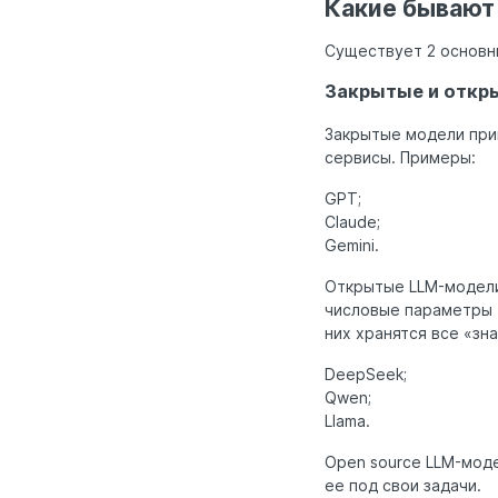
Какие бывают
Существует 2 основн
Закрытые и откр
Закрытые модели при
сервисы. Примеры:
GPT;
Claude;
Gemini.
Открытые LLM-модели
числовые параметры 
них хранятся все «зн
DeepSeek;
Qwen;
Llama.
Open source LLM-моде
ее под свои задачи.