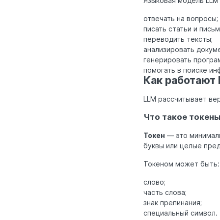
Языковая модель LLM
отвечать на вопросы;
писать статьи и письм
переводить тексты;
анализировать докум
генерировать програ
помогать в поиске ин
Как работают
LLM рассчитывает вер
Что такое токены
Токен
— это минималь
буквы или целые пре
Токеном может быть:
слово;
часть слова;
знак препинания;
специальный символ.