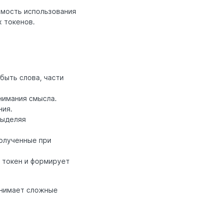
имость использования
 токенов.
быть слова, части
нимания смысла.
ния.
выделяя
полученные при
 токен и формирует
онимает сложные