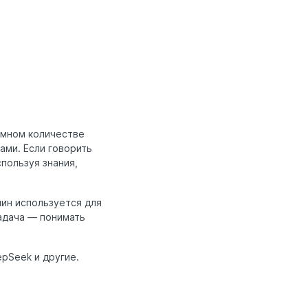
омном количестве
ами. Если говорить
пользуя знания,
ин используется для
адача — понимать
epSeek и другие.