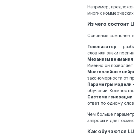
Например, предложен
многих коммерческих
Из чего состоит 
Основные компоненты
Токенизатор
— разби
слов или знаки препин
Механизм внимания (
Именно он позволяет
Многослойные нейр
закономерности от пр
Параметры модели
—
обучении. Количеств
Система генерации
ответ по одному слову
Чем больше параметр
запросы и даёт осмы
Как обучаются L