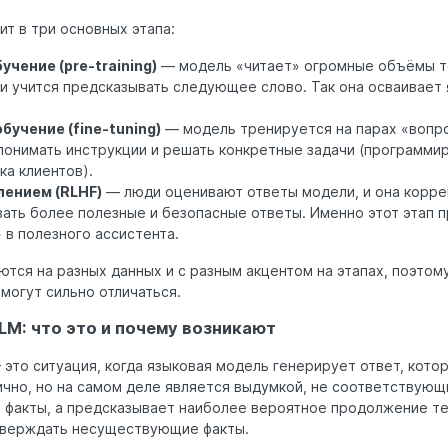
т в три основных этапа:
чение (pre-training)
— модель «читает» огромные объёмы т
) и учится предсказывать следующее слово. Так она осваивает 
учение (fine-tuning)
— модель тренируется на парах «вопро
понимать инструкции и решать конкретные задачи (программир
а клиентов).
лением (RLHF)
— люди оценивают ответы модели, и она корре
вать более полезные и безопасные ответы. Именно этот этап 
 в полезного ассистента.
тся на разных данных и с разным акцентом на этапах, поэтому
могут сильно отличаться.
LM: что это и почему возникают
это ситуация, когда языковая модель генерирует ответ, кото
ично, но на самом деле является выдумкой, не соответствующ
 факты, а предсказывает наиболее вероятное продолжение те
тверждать несуществующие факты.