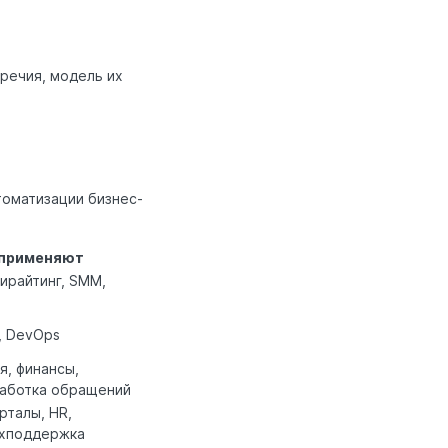
речия, модель их
томатизации бизнес-
 применяют
ирайтинг, SMM,
, DevOps
, финансы,
работка обращений
рталы, HR,
ехподдержка