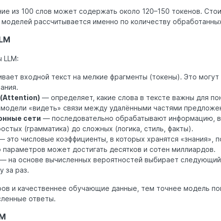
ие из 100 слов может содержать около 120–150 токенов. Сто
 моделей рассчитывается именно по количеству обработанных
LLM
 LLM:
вает входной текст на мелкие фрагменты (токены). Это могут 
ания.
Attention)
— определяет, какие слова в тексте важны для по
 модели «видеть» связи между удалёнными частями предложе
онные сети
— последовательно обрабатывают информацию, 
остых (грамматика) до сложных (логика, стиль, факты).
 это числовые коэффициенты, в которых хранятся «знания», 
о параметров может достигать десятков и сотен миллиардов.
— на основе вычисленных вероятностей выбирает следующий
 за раз.
ов и качественнее обучающие данные, тем точнее модель п
сленные ответы.
LM