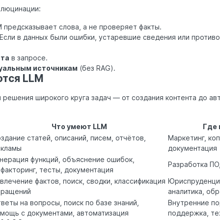
ллюцинации:
 предсказывает слова, а не проверяет факты.
Если в данных были ошибки, устаревшие сведения или противо
ста
в запросе.
туальным источникам
(без RAG).
ются LLM
 решения широкого круга задач — от создания контента до ав
Что умеют LLM
Где
здание статей, описаний, писем, отчётов,
Маркетинг, коп
екламы
документация
нерация функций, объяснение ошибок,
Разработка ПО
факторинг, тесты, документация
влечение фактов, поиск, сводки, классификация
Юриспруденция
бращений
аналитика, об
веты на вопросы, поиск по базе знаний,
Внутренние по
мощь с документами, автоматизация
поддержка, т