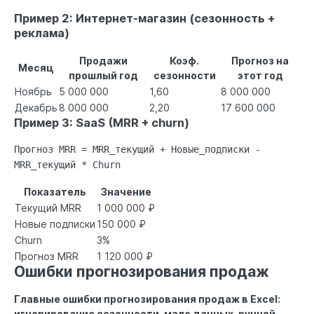
Пример 2: Интернет-магазин (сезонность +
реклама)
Продажи
Коэф.
Прогноз на
Месяц
прошлый год
сезонности
этот год
Ноябрь
5 000 000
1,60
8 000 000
Декабрь
8 000 000
2,20
17 600 000
Пример 3: SaaS (MRR + churn)
Прогноз MRR = MRR_текущий + Новые_подписки -
MRR_текущий * Churn
Показатель
Значение
Текущий MRR
1 000 000 ₽
Новые подписки
150 000 ₽
Churn
3%
Прогноз MRR
1 120 000 ₽
Ошибки прогнозирования продаж
Главные ошибки прогнозирования продаж в Excel:
игнорирование сезонности, мало данных, ручной