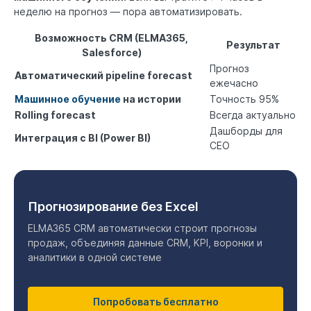
неделю на прогноз — пора автоматизировать.
Возможность CRM (ELMA365,
Результат
Salesforce)
Прогноз
Автоматический pipeline forecast
ежечасно
Машинное обучение
на истории
Точность 95%
Rolling forecast
Всегда актуально
Дашборды для
Интеграция с BI (Power BI)
CEO
Прогнозирование без Excel
ELMA365 CRM автоматически строит прогнозы
продаж, объединяя данные CRM, KPI, воронки и
аналитики в одной системе
Попробовать бесплатно