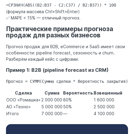
=СРЗНАЧ(ABS((B2:B37 - C2:C37) / B2:B37)) * 100
(формула массива Ctrl+Shift+Enter)
✅ MAPE < 15% — отличный прогноз.
Практические примеры прогноза
продаж для разных бизнесов
Прогноз продаж для B2B, eCommerce и SaaS имеет свои
особенности: pipeline forecast, сезонность и churn.
Разберём каждый кейс с цифрами.
Пример 1: B2B (pipeline forecast из CRM)
Прогноз = СУММ(Сумма сделки * Вероятность закрытия)
Сделка
Сумма
Вероятность
Взвешенный
ООО «Ромашка»
2 000 000
80%
1 600 000
АО «Техно»
5 000 000
50%
2 500 000
Итого
7 000 000
—
4 100 000