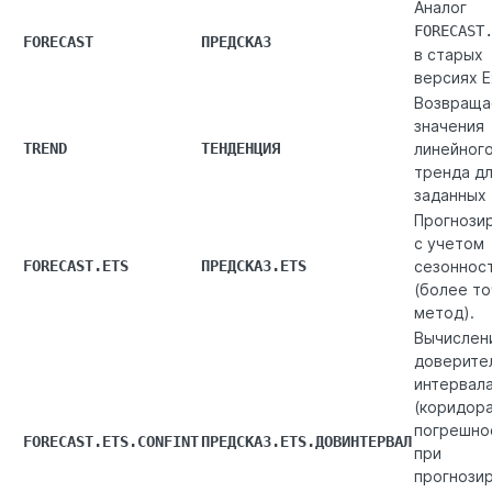
Аналог
FORECAST
FORECAST
ПРЕДСКАЗ
в старых
версиях E
Возвраща
значения
TREND
ТЕНДЕНЦИЯ
линейног
тренда д
заданных 
Прогнози
с учетом
FORECAST.ETS
ПРЕДСКАЗ.ETS
сезоннос
(более т
метод).
Вычислен
доверите
интервал
(коридор
погрешно
FORECAST.ETS.CONFINT
ПРЕДСКАЗ.ETS.ДОВИНТЕРВАЛ
при
прогнози