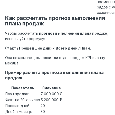
временны
рядов с 
сезонност
Как рассчитать прогноз выполнения
плана продаж
Чтобы рассчитать
прогноз выполнения плана продаж
,
используйте формулу:
(Факт / Прошедшие дни) × Всего дней / План.
Она показывает, выполнит ли отдел продаж KPI к концу
месяца.
Пример расчета прогноза выполнения плана
продаж
Показатель
Значение
План продаж
7 000 000 ₽
Факт на 20-е число
5 200 000 ₽
Прошло дней
20
Дней в месяце
30