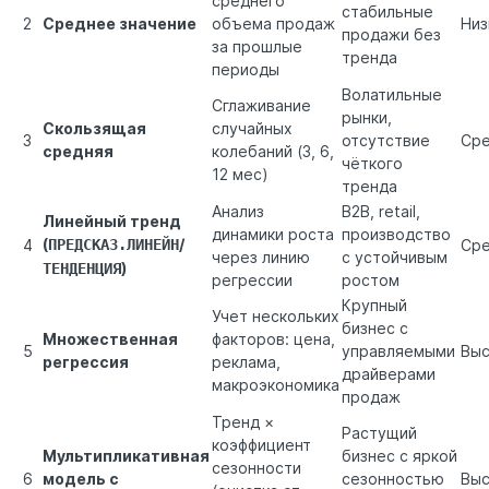
среднего
стабильные
2
Среднее значение
объема продаж
Низ
продажи без
за прошлые
тренда
периоды
Волатильные
Сглаживание
рынки,
Скользящая
случайных
3
отсутствие
Ср
средняя
колебаний (3, 6,
чёткого
12 мес)
тренда
Анализ
B2B, retail,
Линейный тренд
динамики роста
производство
(
/
4
ПРЕДСКАЗ.ЛИНЕЙН
Ср
через линию
с устойчивым
)
ТЕНДЕНЦИЯ
регрессии
ростом
Крупный
Учет нескольких
бизнес с
Множественная
факторов: цена,
5
управляемыми
Выс
регрессия
реклама,
драйверами
макроэкономика
продаж
Тренд ×
Растущий
коэффициент
Мультипликативная
бизнес с яркой
сезонности
6
модель с
сезонностью
Выс