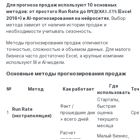
Для прогноза продаж используют 10 основных
методов: от простого Run Rate до
(Excel
ПРЕДСКАЗ.ETS
2016+) и AI-прогнозирования на нейросетях.
Выбор
метода зависит от наличия истории продаж и
необходимости учитывать сезонность.
Методы прогнозирования продаж отличаются
точностью, сложностью и объемом данных. Для малого
бизнеса часто достаточно Excel, а крупные компании
используют BI и AI-модели.
Основные методы прогнозирования продаж
Где
№
Метод
Как работает
То
использовать
Стартапы,
Факт /
быстрая
Run Rate
1
прошедшие дни
оценка
Ср
(экстраполяция)
× всего дней
текущего
месяца
Расчет
Малый бизнес,