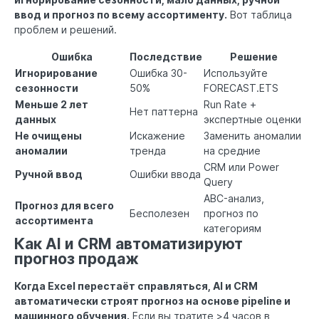
ввод и прогноз по всему ассортименту.
Вот таблица
проблем и решений.
Ошибка
Последствие
Решение
Игнорирование
Ошибка 30-
Используйте
сезонности
50%
FORECAST.ETS
Меньше 2 лет
Run Rate +
Нет паттерна
данных
экспертные оценки
Не очищены
Искажение
Заменить аномалии
аномалии
тренда
на средние
CRM или Power
Ручной ввод
Ошибки ввода
Query
ABC-анализ,
Прогноз для всего
Бесполезен
прогноз по
ассортимента
категориям
Как AI и CRM автоматизируют
прогноз продаж
Когда Excel перестаёт справляться, AI и CRM
автоматически строят прогноз на основе pipeline и
машинного обучения.
Если вы тратите >4 часов в