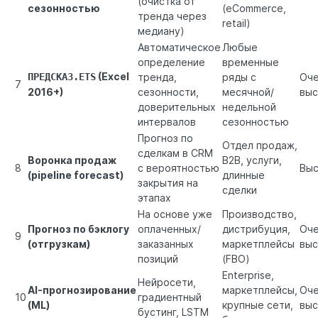
(очистка от
сезонностью
(eCommerce,
тренда через
retail)
медиану)
Автоматическое
Любые
определение
временные
(Excel
ПРЕДСКАЗ.ETS
тренда,
ряды с
Оч
7
2016+)
сезонности,
месячной/
выс
доверительных
недельной
интервалов
сезонностью
Прогноз по
Отдел продаж,
сделкам в CRM
Воронка продаж
B2B, услуги,
8
с вероятностью
Выс
(pipeline forecast)
длинные
закрытия на
сделки
этапах
На основе уже
Производство,
Прогноз по бэклогу
оплаченных/
дистрибуция,
Оч
9
(отгрузкам)
заказанных
маркетплейсы
выс
позиций
(FBO)
Enterprise,
Нейросети,
AI-прогнозирование
маркетплейсы,
Оч
10
градиентный
(ML)
крупные сети,
выс
бустинг, LSTM