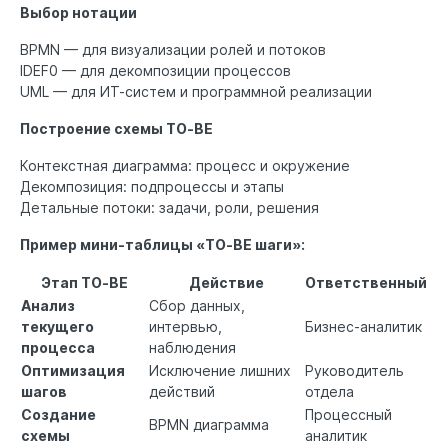
Выбор нотации
BPMN — для визуализации ролей и потоков
IDEF0 — для декомпозиции процессов
UML — для ИТ-систем и программной реализации
Построение схемы TO‑BE
Контекстная диаграмма: процесс и окружение
Декомпозиция: подпроцессы и этапы
Детальные потоки: задачи, роли, решения
Пример мини-таблицы «TO‑BE шаги»:
Этап TO‑BE
Действие
Ответственный
Анализ
Сбор данных,
текущего
интервью,
Бизнес-аналитик
процесса
наблюдения
Оптимизация
Исключение лишних
Руководитель
шагов
действий
отдела
Создание
Процессный
BPMN диаграмма
схемы
аналитик