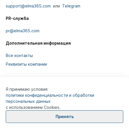
support@elma365.com
или
Telegram
PR-служба
pr@elma365.com
Дополнительная информация
Все контакты
Реквизиты компании
Я принимаю условия
Информация на сайте предназначена для
политики конфиденциальности и обработки
юридических лиц и не является информацией,
персональных данных
предназначенной для публичного ознакомления
с использованием Cookies.
потребителей.
Принять
© 2026
ELMA365