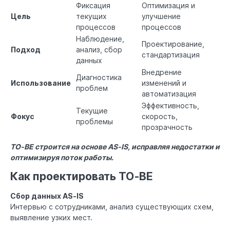
Фиксация
Оптимизация и
Цель
текущих
улучшение
процессов
процессов
Наблюдение,
Проектирование,
Подход
анализ, сбор
стандартизация
данных
Внедрение
Диагностика
Использование
изменений и
проблем
автоматизация
Эффективность,
Текущие
Фокус
скорость,
проблемы
прозрачность
TO‑BE строится на основе AS‑IS, исправляя недостатки и
оптимизируя поток работы.
Как проектировать TO‑BE
Сбор данных AS‑IS
Интервью с сотрудниками, анализ существующих схем,
выявление узких мест.