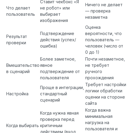
Ставит чекбокс «Я
Ничего не делает
Что делает
не робот» или
— проверка
пользователь
выбирает
незаметна
изображения
Оценка
Подтверждение
вероятности, что
Результат
действия (успех/
пользователь —
проверки
ошибка)
человек (число от
0 до 1)
Более заметное,
Почти незаметное,
Вмешательство
явное
не требует
в сценарий
подтверждение от
ручного
пользователя
прохождения
Требует настройки
Проще в интеграции,
логики обработки
Настройка
стандартный
оценки на стороне
сценарий
сайта
Когда важна
Когда нужна явная
минимальная
проверка перед
нагрузка на
Когда выбирать
критичным
пользователя и
действием (вход,