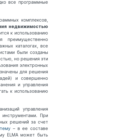
дко все программные
раммных комплексов,
ения недвижимостью
ится к использованию
ся преимущественно
жных каталогах, все
мистами были созданы
стью, но решения эти
ьзования электронных
азначены для решения
щадей) и совершенно
ранения и управления
гать к использованию
анизаций управления
 инструментами. При
ных решений за счет
тему
– в ее составе
ому ELMA может быть