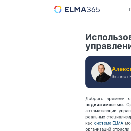
Использо
управлени
Алекс
Эксперт 
Доброго времени с
недвижимостью
. О
автоматизации упра
реальных специализи
как
система ELMA
мож
организаций отрасли