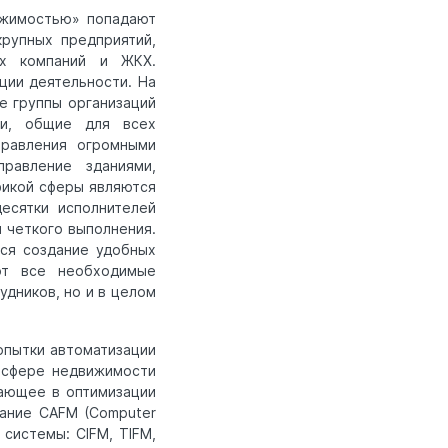
ижимостью» попадают
рупных предприятий,
их компаний и ЖКХ.
ции деятельности. На
е группы организаций
ти, общие для всех
правления огромными
равление зданиями,
фикой сферы являются
есятки исполнителей
 четкого выполнения.
тся создание удобных
ют все необходимые
удников, но и в целом
опытки автоматизации
 сфере недвижимости
гающее в оптимизации
вание CAFM (Computer
 системы: CIFM, TIFM,