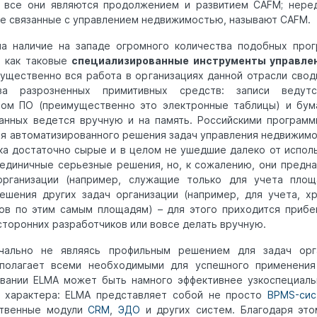
и, все они являются продолжением и развитием CAFM; нере
аче связанные с управлением недвижимостью, называют CAFM.
на наличие на западе огромного количества подобных прог
е как таковые
специализированные инструменты управл
мущественно вся работа в организациях данной отрасли свод
ва разрозненных примитивных средств: записи ведут
ном ПО (преимущественно это электронные таблицы) и бума
анных ведется вручную и на память. Российскими програм
ля автоматизированного решения задач управления недвижимо
ка достаточно сырые и в целом не ушедшие далеко от испол
единичные серьезные решения, но, к сожалению, они предн
организации (например, служащие только для учета пло
шения других задач организации (например, для учета, х
в по этим самым площадям) – для этого приходится прибе
сторонних разработчиков или вовсе делать вручную.
чально не являясь профильным решением для задач орг
полагает всеми необходимыми для успешного применения
овании ELMA может быть намного эффективнее узкоспециаль
о характера: ELMA представляет собой не просто
BPMS-сис
ственные модули
CRM
,
ЭДО
и других систем. Благодаря эт