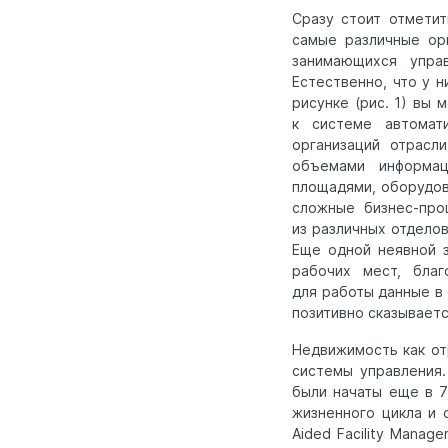
Сразу стоит отмети
самые различные ор
занимающихся упра
Естественно, что у 
рисунке (рис. 1) вы
к системе автомат
организаций отрасл
объемами информац
площадями, оборудов
сложные бизнес-про
из различных отдело
Еще одной неявной з
рабочих мест, бла
для работы данные в 
позитивно сказываетс
Недвижимость как от
системы управления
были начаты еще в 7
жизненного цикла и 
Aided Facility Manag