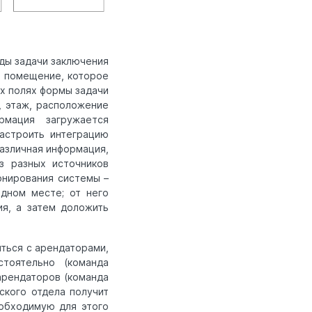
ды задачи заключения
ь помещение, которое
их полях формы задачи
 этаж, расположение
мация загружается
астроить интеграцию
Различная информация,
з разных источников
онирования системы –
дном месте; от него
ия, а затем доложить
ться с арендаторами,
тоятельно (команда
арендаторов (команда
ского отдела получит
обходимую для этого