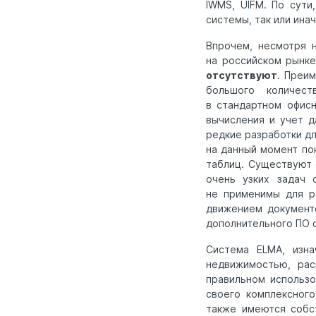
IWMS, UIFM. По сут
системы, так или ин
Впрочем, несмотря 
на российском рынк
отсутствуют
. Преи
большого количест
в стандартном офис
вычисления и учет д
редкие разработки д
на данный момент по
таблиц. Существуют 
очень узких задач 
не применимы для ре
движением документо
дополнительного ПО 
Система ELMA, изна
недвижимостью, рас
правильном использ
своего комплексног
также имеются соб