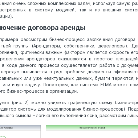
шения очень сложных комплексных задач, используя самую р
встроенных в систему модулей, так и из внешних систе
ации).
ключение договора аренды
 примера рассмотрим бизнес-процесс заключения договора 
етьей группы (Арендаторы, собственники, девелоперы). Да
олнения, критически важным фактором является скорость ег
ределении арендаторов сказываются в простое площадей,
, в ходе данного процесса осуществляется работа с докуме
а нередко выливается в ряд проблем: документы оформляют
равильных или уже неактуальных данных, бумаги теряются; и
 или иную задачу. Посмотрим, как система ELMA может по
го бизнес-процесса в организации.
унке (рис. 2) можно увидеть графическую схему бизнес-пр
едактор системы для моделирования бизнес-процессов). Под
ьшого смысла – логика его выполнения ясна, рассмотрим лиш