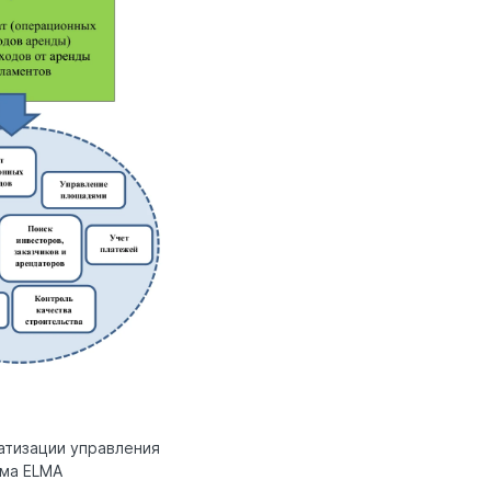
атизации управления
ема ELMA