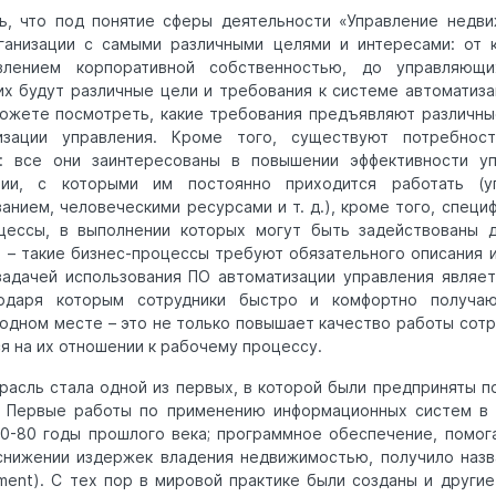
ть, что под понятие сферы деятельности «Управление недв
ганизации с самыми различными целями и интересами: от к
влением корпоративной собственностью, до управляющ
них будут различные цели и требования к системе автоматиза
 можете посмотреть, какие требования предъявляют различны
изации управления. Кроме того, существуют потребнос
и: все они заинтересованы в повышении эффективности у
ии, с которыми им постоянно приходится работать (уп
анием, человеческими ресурсами и т. д.), кроме того, специ
цессы, в выполнении которых могут быть задействованы д
в – такие бизнес-процессы требуют обязательного описания и
адачей использования ПО автоматизации управления являе
годаря которым сотрудники быстро и комфортно получа
одном месте – это не только повышает качество работы сотр
я на их отношении к рабочему процессу.
расль стала одной из первых, в которой были предприняты п
. Первые работы по применению информационных систем в
0-80 годы прошлого века; программное обеспечение, помо
снижении издержек владения недвижимостью, получило наз
ement). С тех пор в мировой практике были созданы и другие