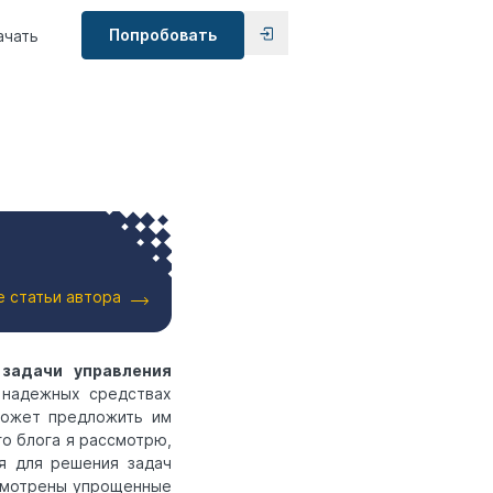
Попробовать
ачать
е статьи автора
к
задачи управления
 надежных средствах
может предложить им
о блога я рассмотрю,
я для решения задач
ссмотрены упрощенные