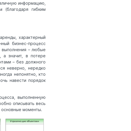
азличную информацию,
м (благодаря гибким
аренды, характерный
нный бизнес-процесс
о выполнения – любые
 а значит, в потере
нтами – без должного
ся неверно, нередко
ногда непонятно, кто
мочь навести порядок
оцесса, выполненную
робно описывать весь
ь основные моменты.