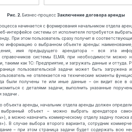
Рис. 2.
Бизнес-процесс
Заключение договора аренды
роцесса начинается с формирования начальником отдела арен
веб-интерфейсе системы от исполнителя потребуется выбрат
енду. При этом пользователь сразу получит в соответствующ
ую информацию о выбранном объекте аренды: наименование,
щения, имя предыдущего арендатора – вся эта инфор
 справочников системы ELMA; при необходимости можно н
, такими как 1С: Предприятие, и загружать данные и оттуда. 
ранице пользовательской задачи может быть загружена и
пользователь не отвлекается на технические моменты функци
уда были получены те или иные данные – он видит все в о
комиться с деталями задачи, выполнить указанные поручен
 задачи .
о объекта аренды, начальник отдела аренды должен определи
выбранный объект – можно выбрать арендатора самос
»), а можно назначить коммерческому отделу задачу поиска 
»). В случае выбора второго варианта, сотрудник коммерче
дание – при этом страница задачи будет содержать всю не