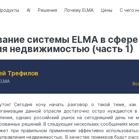
Продукты
AI
Решения
Почему ELMA
Цены
С чего н
вание системы ELMA в сфере
я недвижимостью (часть 1)
ей Трефилов
ELMA
Вс
уток! Сегодня хочу начать разговор о такой теме, ка
рганизации данной отрасли достаточно остро нуждаются в
вления, однако российский рынок на сегодняшний день не 
рованных решений. В следующих нескольких сообщениях моег
ет при правильном применении эффективно использоватьс
 управления недвижимостью. В качестве примеров будут ра