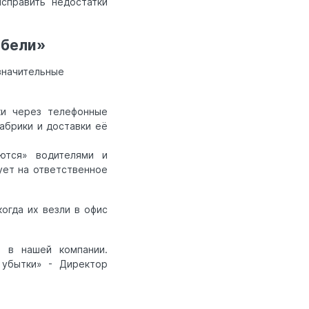
справить недостатки
ебели»
значительные
ки через телефонные
абрики и доставки её
ются» водителями и
рует на ответственное
огда их везли в офис
м в нашей компании.
 убытки» - Директор