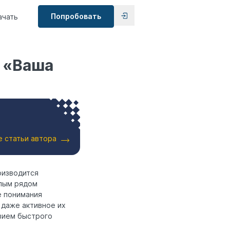
Попробовать
ачать
 «Ваша
е статьи автора
роизводится
елым рядом
е понимания
 даже активное их
вием быстрого