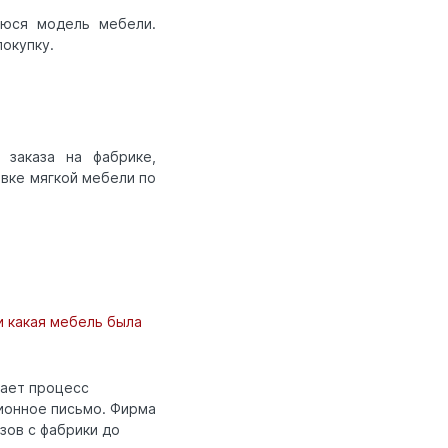
уюся модель мебели.
окупку.
заказа на фабрике,
вке мягкой мебели по
и какая мебель была
кает процесс
ционное письмо. Фирма
зов с фабрики до