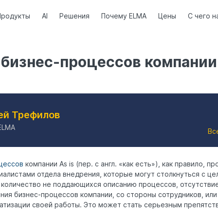
Продукты
AI
Решения
Почему ELMA
Цены
С чего н
 бизнес-процессов компании
ей Трефилов
ELMA
Вс
цессов
компании As is (пер. с англ. «как есть»), как правило, п
иалистами отдела внедрения, которые могут столкнуться с ц
 количество не поддающихся описанию процессов, отсутстви
ия бизнес-процессов компании, со стороны сотрудников, или
атизации своей работы. Это может стать серьезным препятст