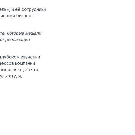
ль», и её сотрудники
исания бизнес-
оте, которые мешали
от реализации
 глубоком изучении
цессов компании
выполняют, за что
льтату, и,