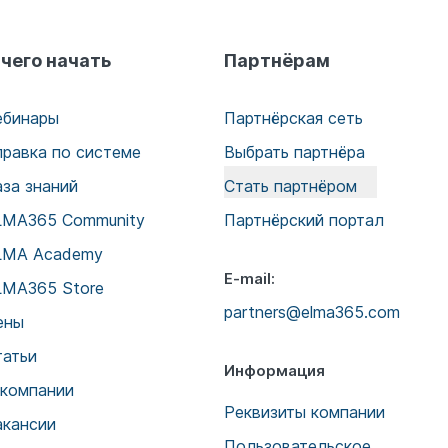
 чего начать
Партнёрам
ебинары
Партнёрская сеть
правка по системе
Выбрать партнёра
аза знаний
Стать партнёром
LMA365 Community
Партнёрский портал
LMA Academy
E-mail:
LMA365 Store
partners@elma365.com
ены
татьи
Информация
 компании
Реквизиты компании
акансии
Пользовательское