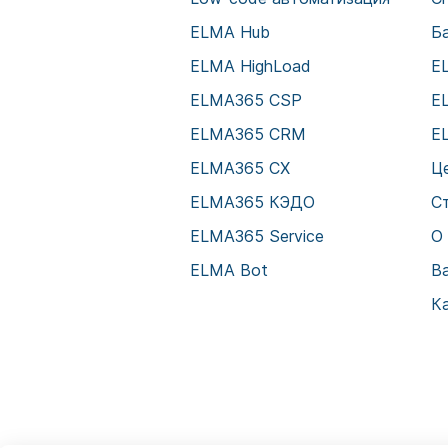
ELMA Hub
Б
ELMA HighLoad
E
ELMA365 CSP
E
ELMA365 CRM
E
ELMA365 CX
Ц
ELMA365 КЭДО
С
ELMA365 Service
О
ELMA Bot
В
К