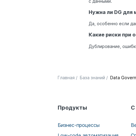
с данными.
Нужна ли DG для 
Да, особенно если да
Какие риски при 
Дублирование, ошибки
Главная
/
База знаний
/
Data Gover
Продукты
С
Бизнес-процессы
В
Low-code автоматизация
С