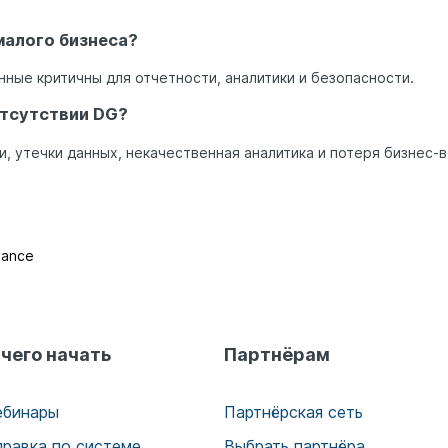
малого бизнеса?
нные критичны для отчетности, аналитики и безопасности.
отсутствии DG?
, утечки данных, некачественная аналитика и потеря бизнес-
nance
 чего начать
Партнёрам
ебинары
Партнёрская сеть
правка по системе
Выбрать партнёра