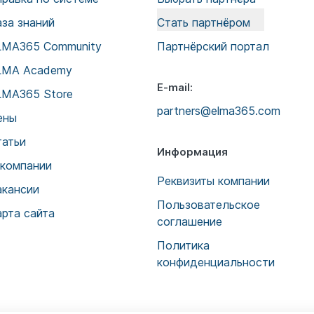
аза знаний
Стать партнёром
LMA365 Community
Партнёрский портал
LMA Academy
E-mail:
LMA365 Store
partners@elma365.com
ены
татьи
Информация
 компании
Реквизиты компании
акансии
Пользовательское
арта сайта
соглашение
Политика
конфиденциальности