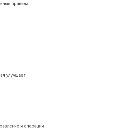
диные правила
рая улучшает
правление и операции