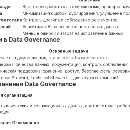
равды
Все отделы работают с одинаковыми, проверенным
а
Минимизация ошибок, дублирования, улучшение по
тветствие
Контроль доступа и соблюдение регламентов
шений
Аналитика и BI на основе качественных данных
Меньше ошибок и затрат на исправление данных
 в Data Governance
Основные задачи
чает за домен данных, стандарты и бизнес-контекст
ержка качества данных, документация, контроль соблюдения
ическая поддержка: хранение, доступ, безопасность, резерв
rprise Steward, Technical Steward — для крупных компаний
енения Data Governance
ая организация
ть клиентских и транзакционных данных, соответствие требов
ации.
ивная IT-компания