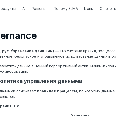
Продукты
AI
Решения
Почему ELMA
Цены
С чего н
vernance
, рус. Управление данными)
— это система правил, процессов
венное, безопасное и управляемое использование данных в ор
вратить данные в ценный корпоративный актив, минимизируя 
рю информации.
политика управления данными
 данными описывает
правила и процессы
, по которым данные
аляются.
рения DG:
Описание