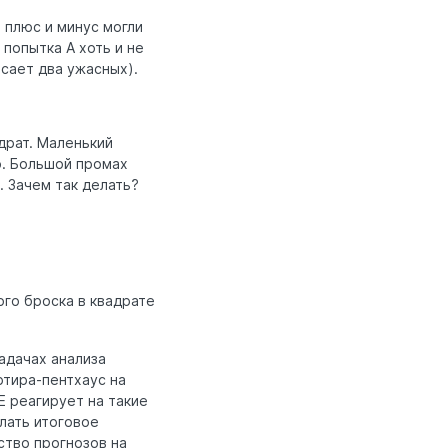
Б плюс и минус могли
 попытка А хоть и не
асает два ужасных).
адрат. Маленький
о. Большой промах
. Зачем так делать?
ого броска в квадрате
адачах анализа
ртира-пентхаус на
E реагирует на такие
лать итоговое
ство прогнозов на