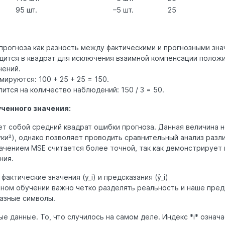
95 шт.
–5 шт.
25
прогноза как разность между фактическими и прогнозными зна
дится в квадрат для исключения взаимной компенсации полож
нений.
ируются: 100 + 25 + 25 = 150.
ится на количество наблюдений: 150 / 3 = 50.
ченного значения:
ет собой средний квадрат ошибки прогноза. Данная величина 
ки²), однако позволяет проводить сравнительный анализ разл
ачением MSE считается более точной, так как демонстрирует
ния.
фактические значения (y_i) и предсказания (ŷ_i)
нном обучении важно четко разделять реальность и наше пред
разные символы.
ьные данные. То, что случилось на самом деле. Индекс *i* озна