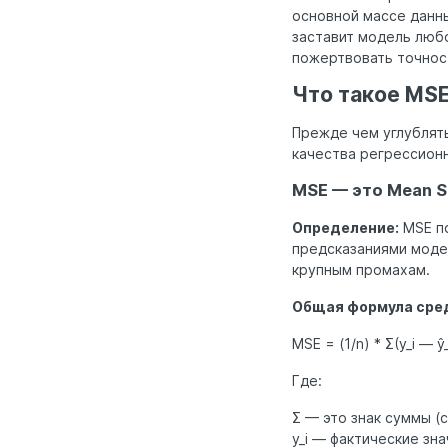
основной массе данны
заставит модель любо
пожертвовать точнос
Что такое MSE
Прежде чем углублят
качества регрессион
MSE — это Mean S
Определение:
MSE по
предсказаниями модел
крупным промахам.
Общая формула сред
MSE = (1/n) * Σ(y_i — ŷ_
Где:
Σ — это знак суммы (с
y_i — фактические зна