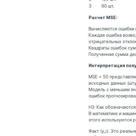
3
90 шт.
Расчет MSE:
Вычисляются ошибки 
Каждая ошибка возво
отрицательных откло
Квадраты ошибок сумм
Полученная сумма дел
Интерпретация полу
MSE = 50 представля
исходных данных (шту
Модель с меньшим зн
ошибок прогнозирова
H3: Как обозначаются 
В математике и маши
этого используются 
Факт (y_i). Это реал