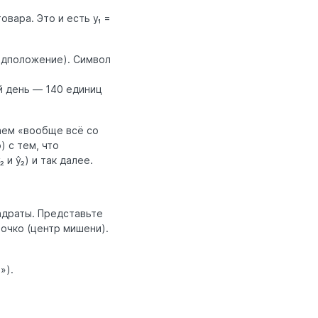
вара. Это и есть y₁ =
редположение). Символ
ой день — 140 единиц
аем «вообще всё со
 с тем, что
 и ŷ₂) и так далее.
адраты. Представьте
очко (центр мишени).
»).