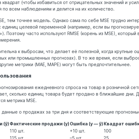
в квадрат (чтобы избавиться от отрицательных значений и уси
 по всем наблюдениям и делится на их количество.
E, тем точнее модель. Однако сама по себе MSE трудно интер
 единиц целевой переменной (например, если вы прогнозируе
»). Поэтому часто используют RMSE (корень из MSE), который
змерения.
тельна к выбросам, что делает её полезной, когда крупные о
вых или промышленных прогнозах). В то же время, если выбро
другие метрики (MAE, MAPE) могут быть предпочтительнее.
пользования
рогнозирования ежедневного спроса на товар в розничной се
ет, сколько единиц товара будет продано в ближайшие дни. Д
тся метрика MSE.
 данные о продажах за три дня и соответствующие прогнозны
 (ŷ)
Фактические продажи (y)
Ошибка (y — ŷ)
Квадрат ошиб
110 шт.
+10 шт.
100
115 шт.
–5 шт.
25