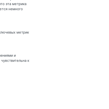
что эта метрика
дется немного
ключевых метрик
чениями и
 чувствительна к