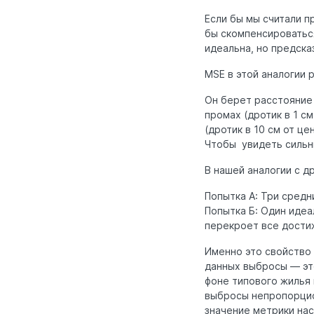
Если бы мы считали п
бы скомпенсироваться,
идеальна, но предска
MSE в этой аналогии 
Он берет расстояние 
промах (дротик в 1 с
(дротик в 10 см от ц
Чтобы увидеть сильн
В нашей аналогии с д
Попытка А: Три средн
Попытка Б: Один идеа
перекроет все дости
Именно это свойство
данных выбросы — это
фоне типового жилья 
выбросы непропорцио
значение метрики нас