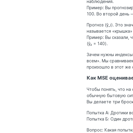
наблюдения.
Пример: Вы прогнозир
100. Во второй день —
Прогноз (ŷ_i). Это з
называется «крышка» (
Пример: Вы сказали, 
(ŷ₂ = 140).
Зачем нужны индексы
всем». Мы сравниваем
произошло в этот же с
Как MSE оценивае
Чтобы понять, что на
обычную бытовую ситу
Вы делаете три броск
Попытка А: Дротики во
Попытка Б: Один дрот
Вопрос: Какая попытк