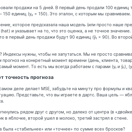
овали продажи на 5 дней. В первый день продали 100 единиц то
 150 единиц (y₂ = 150). Это эталон, с которым мы сравниваем.
начение, которое предсказала наша модель (или просто наше п
hat) и указывает на то, что это оценка, а не точное значение.
что в первый день продажи будут 90 единиц (ŷ₁ = 90). Во втор
? Индексы нужны, чтобы не запутаться. Мы не просто сравнив
 прогноз на конкретный момент времени (день, клиента, товар)
амый момент. То есть мы всегда работаем с парами (y₁ и ŷ₁), (y₂
т точность прогноза
 самом деле делает MSE, забудьте на минуту про формулы и кв
ацию. Представьте, что вы играете в дартс. Ваша цель — ябл
а.
ткнулись рядом друг с другом, но далеко от центра (в «двойке
ик в яблочке, второй ушел в молоко, третий застрял в стене.
а была «стабильнее» или «точнее» по сумме всех бросков?