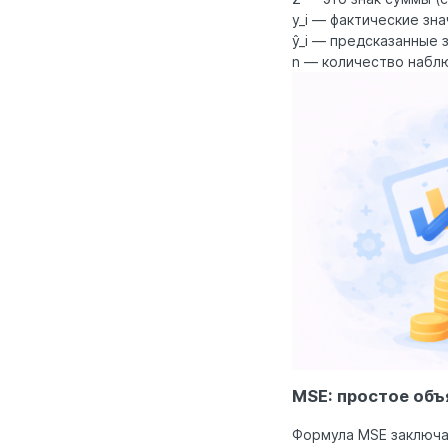
y_i — фактические зна
ŷ_i — предсказанные з
n — количество наблю
MSE: простое объ
Формула MSE заключа