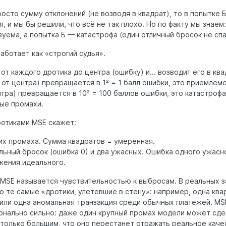
росто сумму отклонений (не возводя в квадрат), то в попытке 
 и мы бы решили, что всё не так плохо. Но по факту мы знаем:
зуема, а попытка Б — катастрофа (один отличный бросок не сп
работает как «строгий судья».
от каждого дротика до центра (ошибку) и... возводит его в кв
м от центра) превращается в 1² = 1 балл ошибки, это приемлем
ентра) превращается в 10² = 100 баллов ошибки, это катастрофа
ые промахи.
ротиками MSE скажет:
их промаха. Сумма квадратов = умеренная.
льный бросок (ошибка 0) и два ужасных. Ошибка одного ужасн
жения идеального.
 MSE называется чувствительностью к выбросам. В реальных з
 те самые «дротики, улетевшие в стену»: например, одна ква
или одна аномальная транзакция среди обычных платежей. MS
нально сильно: даже один крупный промах модели может сде
только большим, что оно перестанет отражать реальное каче