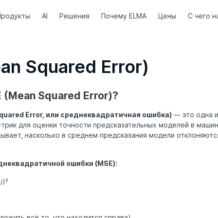
Продукты
AI
Решения
Почему ELMA
Цены
С чего н
n Squared Error)
 (Mean Squared Error)?
Squared Error, или среднеквадратичная ошибка)
— это одна 
трик для оценки точности предсказательных моделей в машин
зывает, насколько в среднем предсказания модели отклоняютс
неквадратичной ошибки (MSE):
i)²
ложить всё то, что находится справа).