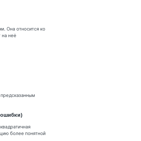
и. Она относится ко
 на неё
и предсказанным
 ошибки)
еквадратичная
ацию более понятной