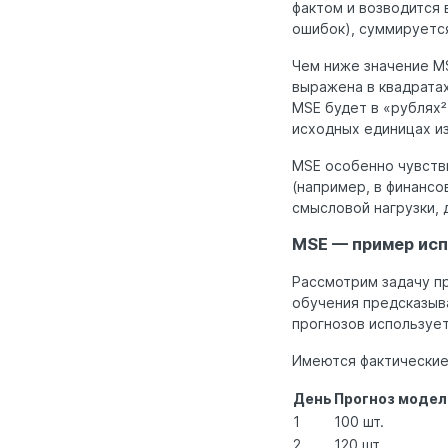
фактом и возводится 
ошибок), суммируется
Чем ниже значение MS
выражена в квадратах
MSE будет в «рублях²
исходных единицах и
MSE особенно чувстви
(например, в финансо
смысловой нагрузки, 
MSE — пример ис
Рассмотрим задачу п
обучения предсказыва
прогнозов используе
Имеются фактические
День
Прогноз модели
1
100 шт.
2
120 шт.