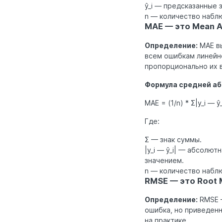
ŷ_i — предсказанные з
n — количество наблю
MAE — это Mean A
Определение:
MAE вы
всем ошибкам линейно
пропорционально их 
Формула средней аб
MAE = (1/n) * Σ|y_i — ŷ_
Где:
Σ — знак суммы.
|y_i — ŷ_i| — абсолю
значением.
n — количество набл
RMSE — это Root 
Определение:
RMSE —
ошибка, но приведен
на практике.