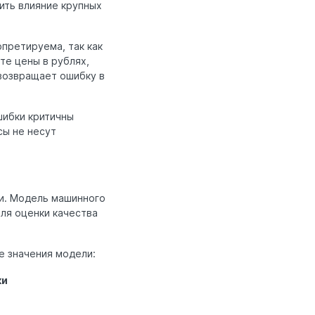
лить влияние крупных
претируема, так как
те цены в рублях,
 возвращает ошибку в
шибки критичны
сы не несут
ти. Модель машинного
ля оценки качества
е значения модели:
ки