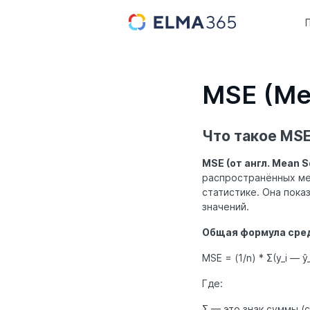
MSE (Mea
Что такое MSE
MSE (от англ. Mean 
распространённых ме
статистике. Она пока
значений.
Общая формула сред
MSE = (1/n) * Σ(y_i — ŷ_
Где:
Σ — это знак суммы (с