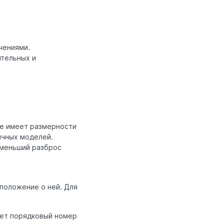
чениями.
ительных и
не имеет размерности
ичных моделей.
 меньший разброс
положение о ней. Для
чает порядковый номер