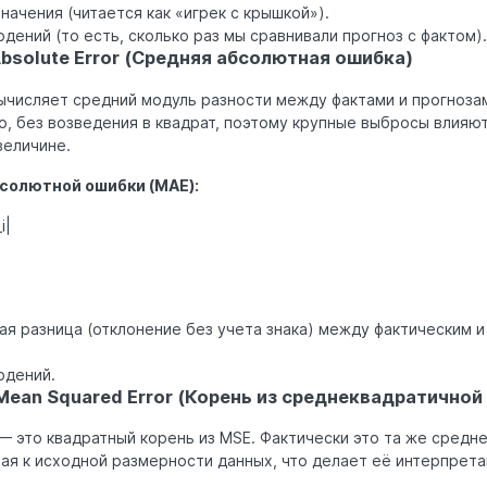
начения (читается как «игрек с крышкой»).
дений (то есть, сколько раз мы сравнивали прогноз с фактом).
bsolute Error (Средняя абсолютная ошибка)
числяет средний модуль разности между фактами и прогнозам
, без возведения в квадрат, поэтому крупные выбросы влияют
величине.
солютной ошибки (MAE):
i|
тная разница (отклонение без учета знака) между фактическим 
юдений.
Mean Squared Error (Корень из среднеквадратичной
 это квадратный корень из MSE. Фактически это та же средн
ная к исходной размерности данных, что делает её интерпрет