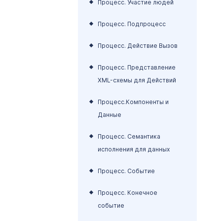
Пр
Процесс. Участие людей
не
До
д
пр
за
Процесс. Подпроцесс
лю
не
и
Процесс. Действие Вызов
Эл
ра
Да
Процесс. Представление
Ли
(с
XML-схемы для Действий
Гр
ис
тр
Ес
Процесс.Компоненты и
ат
о
Данные
Гр
Процесс. Семантика
дл
исполнения для данных
вы
ДО
Процесс. Событие
ди
Ас
Процесс. Конечное
Ф
событие