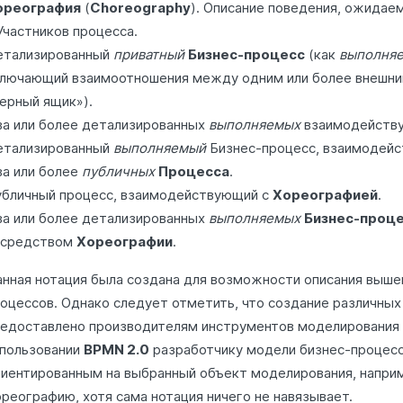
ореография
(
Choreography
). Описание поведения, ожидаем
Участников процесса.
етализированный
приватный
Бизнес-процесс
(как
выполня
лючающий взаимоотношения между одним или более внешним
ерный ящик»).
а или более детализированных
выполняемых
взаимодейств
етализированный
выполняемый
Бизнес-процесс, взаимодей
а или более
публичных
Процесса
.
бличный процесс, взаимодействующий с
Хореографией
.
а или более детализированных
выполняемых
Бизнес-проц
осредством
Хореографии
.
нная нотация была создана для возможности описания выш
оцессов. Однако следует отметить, что создание различны
едоставлено производителям инструментов моделирования 
пользовании
BPMN 2.0
разработчику модели бизнес-процес
иентированным на выбранный объект моделирования, наприм
реографию, хотя сама нотация ничего не навязывает.