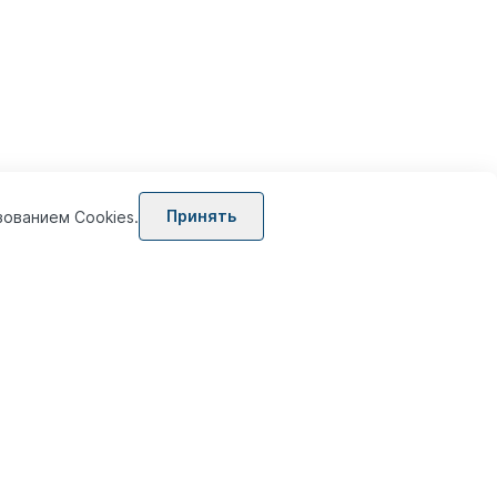
ементы, имеющие Входящие или
ка, Объект данных, Группа
, Шлюз, Объект данных, Группа
е здесь подразумевает Действие
Хореографии
и
Подхореографии
Принять
зованием Cookies.
ов (BPMN Diagram Types)
Контакты
Продажи
+7 (499) 30 23 365