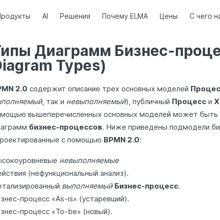
Продукты
AI
Решения
Почему ELMA
Цены
С чего н
Типы Диаграмм Бизнес-проц
iagram Types)
PMN 2.0
содержит описание трех основных моделей
Процес
ыполняемый
, так и
невыполняемый
), публичный
Процесс
и
Х
омощью вышеперечисленных основных моделей может быть 
иаграмм
бизнес-процессов
. Ниже приведены подмодели би
проектированные с помощью
BPMN 2.0
:
ысокоуровневые
невыполняемые
йствия (нефункциональный анализ).
етализированный
выполняемый
Бизнес-процесс
.
знес-процесс «As-is» (устаревший).
знес-процесс «To-be» (новый).