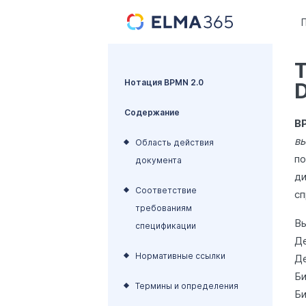
Нотация BPMN 2.0
D
Содержание
B
в
Область действия
п
документа
д
Соответствие
с
требованиям
В
спецификации
Де
Нормативные ссылки
Д
Би
Термины и определения
Би