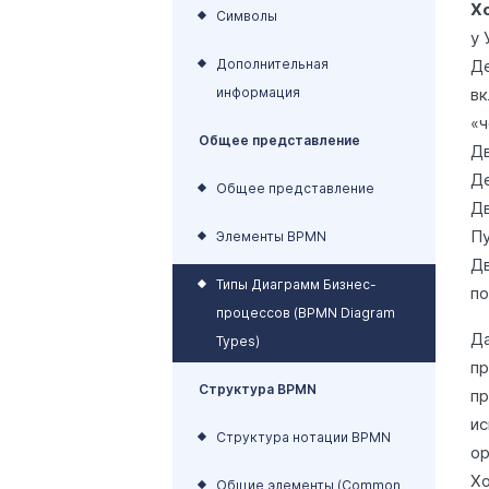
Х
Символы
у 
Дополнительная
Д
информация
вк
«ч
Общее представление
Дв
Д
Общее представление
Дв
Пу
Элементы BPMN
Дв
Типы Диаграмм Бизнес-
п
процессов (BPMN Diagram
Да
Types)
пр
Структура BPMN
пр
ис
Структура нотации BPMN
ор
Хо
Общие элементы (Common