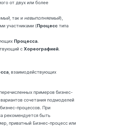
ого от двух или более
емый
, так и
невыполняемый
),
и участниками (
Процесс
типа
ующих
Процесса
.
ствующий с
Хореографией
.
есса
, взаимодействующих
еперечисленных примеров бизнес-
х вариантов сочетания подмоделей
бизнес-процессов. При
са рекомендуется быть
ер, приватный Бизнес-процесс или