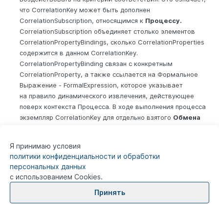
что CorrelationKey может быть дополнен
CorrelationSubscription, относящимся к
Процессу.
CorrelationSubscription объединяет столько элементов
CorrelationPropertyBindings, сколько CorrelationProperties
содержится в данном CorrelationKey.
CorrelationPropertyBinding связан с конкретным
CorrelationProperty, а также ссылается на Формальное
Выражение - FormalExpression, которое указывает
на правило динамического извлечения, действующее
поверх контекста Процесса. В ходе выполнения процесса
экземпляр CorrelationKey для отдельно взятого
Обмена
сообщениями
(Conversation) распространяется (и
динамически обновляется), исходя из контекста Процесса
Я принимаю условия
и используя FormalExpressions (формальные выражения).
политики конфиденциальности и обработки
В этом смысле изменения в контексте
Процесса
могут
персональных данных
менять условия корреляции.
с использованием Cookies.
Корреляция
может быть использована в
Потоках
Принять
Сообщений
(Message Flows), входящих в состав
Взаимодействия
(Collaboration) и
Хореографии