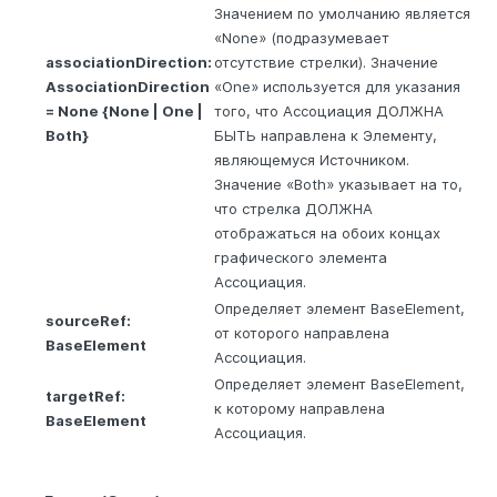
Значением по умолчанию является
«None» (подразумевает
associationDirection:
отсутствие стрелки). Значение
AssociationDirection
«One» используется для указания
= None {None | One |
того, что Ассоциация ДОЛЖНА
Both}
БЫТЬ направлена к Элементу,
являющемуся Источником.
Значение «Both» указывает на то,
что стрелка ДОЛЖНА
отображаться на обоих концах
графического элемента
Ассоциация.
Определяет элемент BaseElement,
sourceRef:
от которого направлена
BaseElement
Ассоциация.
Определяет элемент BaseElement,
targetRef:
к которому направлена
BaseElement
Ассоциация.