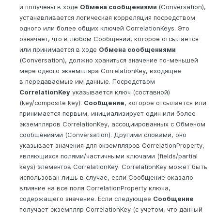
и получены в ходе
Обмена сообщениями
(Conversation),
устанавливается логическая корреляция посредством
одного или более общих ключей CorrelationKeys. Это
означает, что в любом Сообщении, которое отсылается
или принимается в ходе
Обмена сообщениями
(Conversation), должно храниться значение по-меньшей
мере одного экземпляра CorrelationKey, входящее
в передаваемые им данные. Посредством
CorrelationKey
указывается ключ (составной)
(key/composite key).
Сообщение
, которое отсылается или
принимается первым, инициализирует один или более
экземпляров CorrelationKey, ассоциированных с Обменом
сообщениями (Conversation). Другими словами, оно
указывает значения для экземпляров CorrelationProperty,
являющихся полями/частичными ключами (fields/partial
keys) элементов CorrelationKey. CorrelationKey может быть
использован лишь в случае, если Сообщение оказало
влияние на все поля CorrelationProperty ключа,
содержащего значение. Если следующее
Сообщение
получает экземпляр CorrelationKey (с учетом, что данный