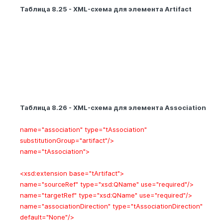
Таблица 8.25 - XML-схема для элемента Artifact
Таблица 8.26 - XML-схема для элемента Association
name="association"
type
="tAssociation"
substitutionGroup
="artifact"/>
name="tAssociation">
<xsd:extension
base
="tArtifact">
name="sourceRef"
type
="xsd:QName"
use
="required"/>
name="targetRef"
type
="xsd:QName"
use
="required"/>
name="associationDirection"
type
="tAssociationDirection"
default
="None"/>