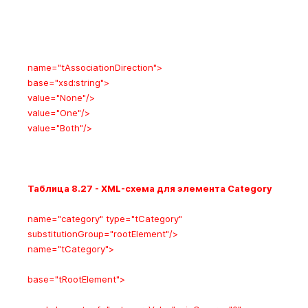
name="tAssociationDirection">
base="xsd:string">
value="None"/>
value="One"/>
value="Both"/>
Таблица 8.27 - XML-схема для элемента Category
name="category"
type
="tCategory"
substitutionGroup
="rootElement"/>
name="tCategory">
base="tRootElement">