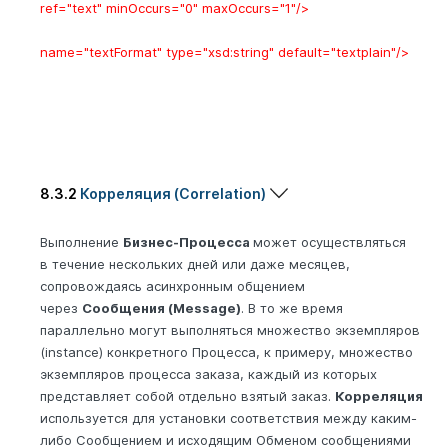
ref="text"
minOccurs
="0"
maxOccurs
="1"/>
name="textFormat"
type
="xsd:string"
default
="textplain"/>
8.3.2
Корреляция (Correlation)
Выполнение
Бизнес-Процесса
может осуществляться
в течение нескольких дней или даже месяцев,
сопровождаясь асинхронным общением
через
Сообщения (Message)
. В то же время
параллельно могут выполняться множество экземпляров
(instance) конкретного Процесса, к примеру, множество
экземпляров процесса заказа, каждый из которых
представляет собой отдельно взятый заказ.
Корреляция
используется для установки соответствия между каким-
либо Сообщением и исходящим Обменом сообщениями