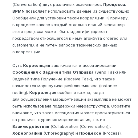
(Conversation) двух различных экземпляров
Процесса
.
BPMN
позволяет использовать данные из существующих
Сообщений для установки такой корреляции. К примеру,
в процессе заказа каждый отдельно взятый экземпляр
этого процесса может быть идентифицирован
посредством относящегося к нему атрибута ordered или
customerID, а не путем запроса технических данных
о корреляции.
Суть
Корреляции
заключается в ассоциировании
Сообщения
с
Задачей
типа
Отправка
(Send Task) или
Задачей типа Получение (Receive Task), что также
называется маршрутизацией экземпляра (instance
routing).
Корреляция
особенно важна, когда
для осуществления маршрутизации экземпляра не может
быть использована поддержки инфраструктура. Обратите
внимание, что такая ассоциация может просматриваться
на различных уровнях моделирования, т.е. во
Взаимодействии
(Collaboration (Conversation)),
Хореографии
(Choreography) и
Процессе
(Process).