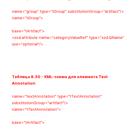
name="group" type="tGroup"
substitutionGroup
="artifact"/>
name="tGroup">
base="tArtifact">
<xsd:attribute
name
="categoryValueRef"
type
="xsd:QName"
use
="optional"/>
Таблица 8.30 - XML-схема для элемента Text
Annotation
name="textAnnotation"
type
="tTextAnnotation"
substitutionGroup
="artifact"/>
name="tTextAnnotation">
base="tArtifact">