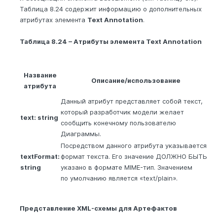
Таблица 8.24 содержит информацию о дополнительных
атрибутах элемента
Text Annotation
.
Таблица 8.24 – Атрибуты элемента Text Annotation
Название
Описание/использование
атрибута
Данный атрибут представляет собой текст,
который разработчик модели желает
text: string
сообщить конечному пользователю
Диаграммы.
Посредством данного атрибута указывается
textFormat:
формат текста. Его значение ДОЛЖНО БЫТЬ
string
указано в формате MIME-тип. Значением
по умолчанию является «text/plain».
Представление XML-схемы для Артефактов