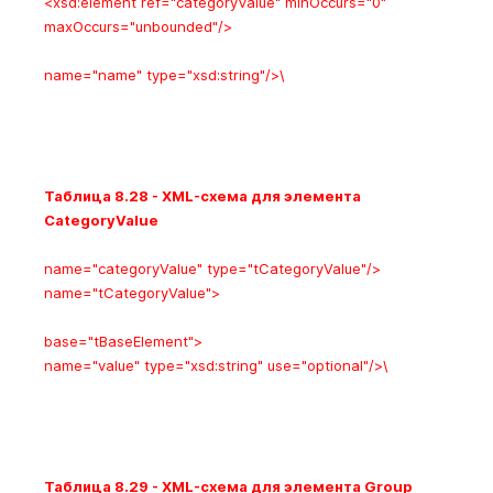
<xsd:element
ref
="categoryValue"
minOccurs
="0"
maxOccurs
="unbounded"/>
name="name"
type
="xsd:string"/>\
Таблица 8.28 - XML-схема для элемента
CategoryValue
name="categoryValue"
type
="tCategoryValue"/>
name="tCategoryValue">
base="tBaseElement">
name="value"
type
="xsd:string"
use
="optional"/>\
Таблица 8.29 - XML-схема для элемента Group