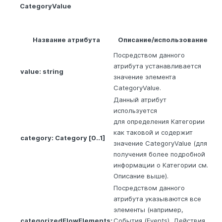
CategoryValue
Название атрибута
Описание/использование
Посредством данного
атрибута устанавливается
value: string
значение элемента
CategoryValue.
Данный атрибут
используется
для определения Категории
как таковой и содержит
category: Category [0..1]
значение CategoryValue (для
получения более подробной
информации о Категории см.
Описание выше).
Посредством данного
атрибута указываются все
элементы (например,
categorizedFlowElements:
События (Events), Действия