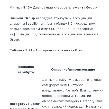
Фигура 8.15 – Диаграмма классов элемента Group
Элемент
Group
наследует атрибуты и ассоциации
элемента BaseElement (см. таблицу 8.5) посредством
связи с элементом
Atrifact
. Таблица 8.21 содержит
информацию о дополнительных ассоциациях элемента
Group.
Таблица 8.21 – Ассоциации элемента Group
Название
Описание/использование
атрибута
Данный атрибут указывает значение
categoryValueRef, которое
представлено Группой. Для получения
более подробной информации
об элементах Category CategoryValue
categoryValueRef:
см. следующий подраздел. Название
Category- Value