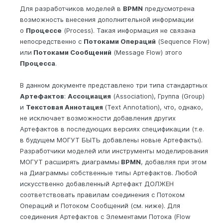
Для разработчиков моделей в
BPMN
предусмотрена
возможность внесения дополнительной информации
о
Процессе
(Process). Такая информация не связана
непосредственно с
Потоками Операций
(Sequence Flow)
или
Потоками Сообщений
(Message Flow) этого
Процесса
.
В данном документе представлено три типа стандартных
Артефактов
:
Ассоциация
(Association), Группа (Group)
и
Текстовая Аннотация
(Text Annotation), что, однако,
не исключает возможности добавления других
Артефактов в последующих версиях спецификации (т.е.
в будущем МОГУТ БЫТЬ добавлены новые Артефакты).
Разработчики моделей или инструменты моделирования
МОГУТ расширять диаграммы
BPMN
, добавляя при этом
на Диаграммы собственные типы Артефактов. Любой
искусственно добавленный Артефакт ДОЛЖЕН
соответствовать правилам соединения с Потоком
Операций и Потоком Сообщений (см. ниже). Для
соединения Артефактов с Элементами Потока (Flow