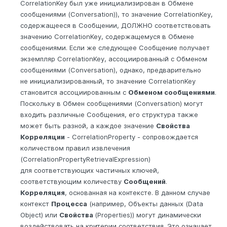
CorrelationKey был уже инициализирован в Обмене
сообщениями (Conversation)), то значение CorrelationKey,
содержащееся в Сообщении, ДОЛЖНО соответствовать
значению CorrelationKey, содержащемуся в Обмене
сообщениями. Если же следующее Сообщение получает
экземпляр CorrelationKey, ассоциированный с Обменом
сообщениями (Conversation), однако, предварительно
не инициализированный, то значение CorrelationKey
становится ассоциированным с
Обменом сообщениями
.
Поскольку в Обмен сообщениями (Conversation) могут
входить различные Сообщения, его структура также
может быть разной, а каждое значение
Свойства
Корреляции
- CorrelationProperty - сопровождается
количеством правил извлечения
(CorrelationPropertyRetrievalExpression)
для соответствующих частичных ключей,
соответствующим количеству
Сообщений
.
Корреляция
, основанная на контексте. В данном случае
контекст
Процесса
(например, Объекты данных (Data
Object) или
Свойства
(Properties)) могут динамически
воздействовать на критерии соответствия. Это означает,