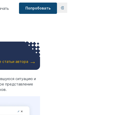
Попробовать
ачать
е статьи автора
ившуюся ситуацию и
ое представление
ков.