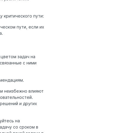
 критического пути:
еском пути, если их
а.
 цветом задач на
 связанные с ними
омендациям.
чи неизбежно влияют
довательностей.
зрешений и других
уйтесь на
адачу со сроком в