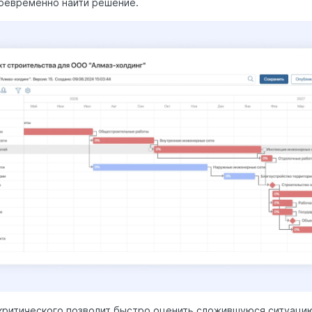
оевременно найти решение.
критического позволит быстро оценить сложившуюся ситуацию