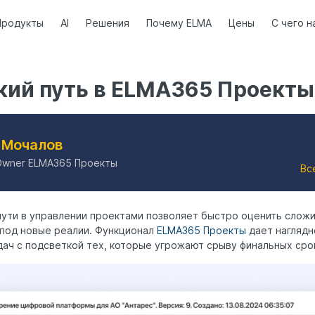
Продукты
AI
Решения
Почему ELMA
Цены
С чего н
кий путь в ELMA365 Проекты
 Мочалов
Owner ELMA365 Проекты
Вс
пути в управлении проектами позволяет быстро оценить слож
 под новые реалии. Функционал
ELMA365 Проекты
дает наглядн
ач с подсветкой тех, которые угрожают срыву финальных сро