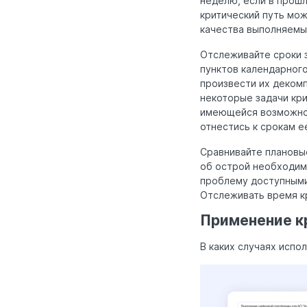
неделю, если в прошл
критический путь мож
качества выполняемы
Отслеживайте сроки 
пунктов календарного
произвести их декомп
некоторые задачи кр
имеющейся возможност
отнестись к срокам е
Сравнивайте плановые
об острой необходим
проблему доступными
Отслеживать время к
Применение к
В каких случаях испо