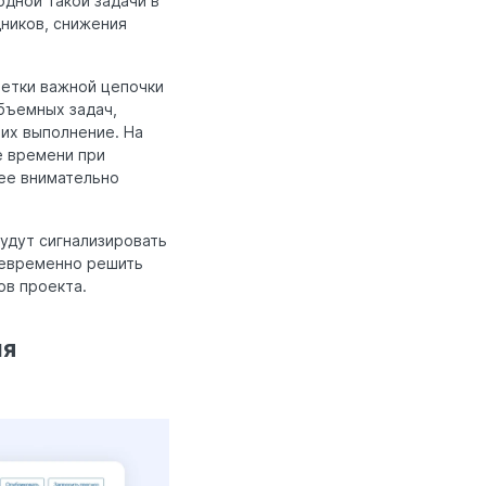
дной такой задачи в
дников, снижения
ветки важной цепочки
бъемных задач,
 их выполнение. На
е времени при
лее внимательно
удут сигнализировать
оевременно решить
ов проекта.
ия