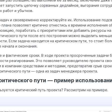
ый раз большинство выполнили ее за месяц. Включение даже о
ет запустить цепочку сорванных дедлайнов, выгорания сотру
х работ и убытков.
задач и своевременно корректируйте их. Использование подс
 плана позволяет критично отнестись к времени исполнения о
озицию, поработать с приоритетами или добавить ресурсы на
итического пути после его построения можно выделить меньш
и. Если задача находится на критическом пути, то стоит бо
е начала и окончания.
 и фактические сроки. В ходе проекта просроченные задачи б
ости реагирования. Это позволяет руководителю проекта св
 в компании средствами и методами, предотвратив срыв срок
ритического пути — одна из задач менеджера проекта.
ритического пути — пример использован
льзуется критический путь проекта? Рассмотрим на примере.