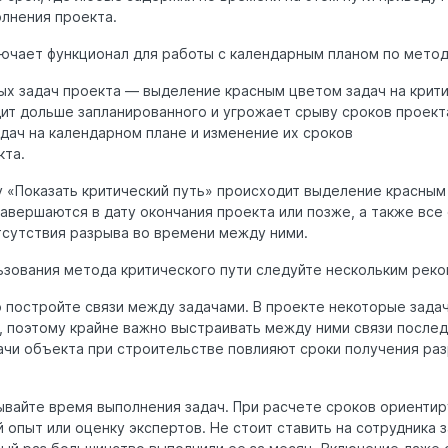
лнения проекта.
ючает функционал для работы с календарным планом по методу
х задач проекта — выделение красным цветом задач на критич
ит дольше запланированного и угрожает срыву сроков проект
дач на календарном плане и изменение их сроков
кта.
у «Показать критический путь» происходит выделение красным
авершаются в дату окончания проекта или позже, а также все
тсутствия разрыва во времени между ними.
ьзования метода критического пути следуйте нескольким рек
о постройте связи между задачами. В проекте некоторые зада
, поэтому крайне важно выстраивать между ними связи после
ачи объекта при строительстве повлияют сроки получения ра
ывайте время выполнения задач. При расчете сроков ориентир
опыт или оценку экспертов. Не стоит ставить на сотрудника з