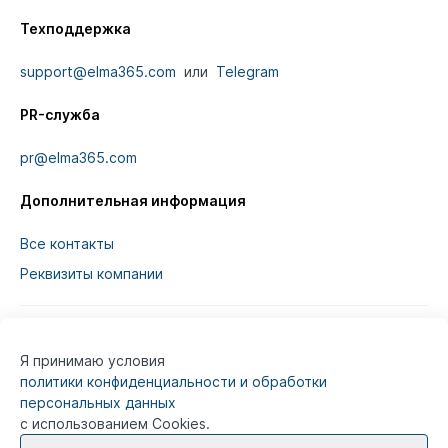
Техподдержка
support@elma365.com
или
Telegram
PR-служба
pr@elma365.com
Дополнительная информация
Все контакты
Реквизиты компании
Я принимаю условия
Информация на сайте предназначена для
политики конфиденциальности и обработки
юридических лиц и не является информацией,
персональных данных
предназначенной для публичного ознакомления
с использованием Cookies.
потребителей.