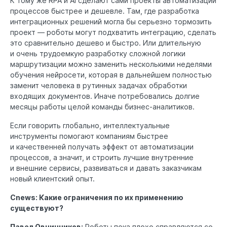
К тому же RPA и AI сделают сами проекты автоматизации
процессов быстрее и дешевле. Там, где разработка
интеграционных решений могла бы серьезно тормозить
проект — роботы могут подхватить интеграцию, сделать
это сравнительно дешево и быстро. Или длительную
и очень трудоемкую разработку сложной логики
маршрутизации можно заменить несколькими неделями
обучения нейросети, которая в дальнейшем полностью
заменит человека в рутинных задачах обработки
входящих документов. Иначе потребовались долгие
месяцы работы целой команды бизнес-аналитиков.
Если говорить глобально, интеллектуальные
инструменты помогают компаниям быстрее
и качественней получать эффект от автоматизации
процессов, а значит, и строить лучшие внутренние
и внешние сервисы, развиваться и давать заказчикам
новый клиентский опыт.
Cnews: Какие ограничения по их применению
существуют?
Павел Овчинников:
Роботы пока плохо справляются со