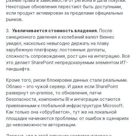
разные права в зависимости от региона и даты покупки.
Некоторые обновления перестают быть доступными,
если продукт активирован за пределами официальных
рынков.
3.
Увеличивается стоимость владения.
После
санкционного давления и колебаний валют бизнес
увидел, насколько невыгодно держать на плаву
зарубежную платформу: постоянные доплаты,
сложность сопровождения, рост цен на интеграцию. Всё
это делает SharePoint непредсказуемым элементом ИТ-
ландшафта.
Кроме того, риски блокировки данных стали реальными.
Облако – это чужой сервер. И даже если SharePoint
развернут on-premise, то обновления, патчи
безопасности, компоненты BI и интеграции остаются
привязанными к глобальной инфраструктуре Microsoft.
Как только она «обрубается», тут же на локальной
площадке начинаются проблемы: от ошибок в сценариях
до невозможности авторизации.
Логично, что в этой ситуации усилился интерес к