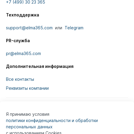
+7 (499) 30 23 365
Техподдержка
support@elma365.com
или
Telegram
PR-служба
pr@elma365.com
Дополнительная информация
Все контакты
Реквизиты компании
Я принимаю условия
Информация на сайте предназначена для
политики конфиденциальности и обработки
юридических лиц и не является информацией,
персональных данных
предназначенной для публичного ознакомления
с использованием Cookies.