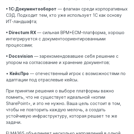
• 1С:Документооборот
— флагман среди корпоративных
СЭД. Подходит тем, кто уже использует 1С как основу
ИТ-ландшафта;
• Directum RX
— сильная BPM+ECM-платформа, хорошо
интегрируется с документоориентированными
процессами;
• Docsvision
— зарекомендовавшее себя решение с
упором на согласование и хранение документов;
•
КейсПро
— отечественный игрок с возможностями по
адаптации под отраслевые кейсы.
При принятии решения о выборе платформы важно
помнить, что не существует идеальной «копии
SharePoint», и это не нужно. Ваша цель состоит в том,
чтобы не повторить каждую мелочь, а создать
устойчивую инфраструктуру, которая решает те же
задачи.
ELMA365 объединяет несколько направлений в одной