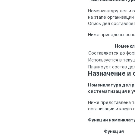
Номенклатуру дел и о
на этапе организации
Опись дел составляе
Ниже приведены осно
Номенкл
Составляется до фор
Используется в теку
Планирует состав де
Назначение и
Номенклатура дел р
систематизация и у
Ниже представлена т
организации и какую 
Функции номенклату
Функция