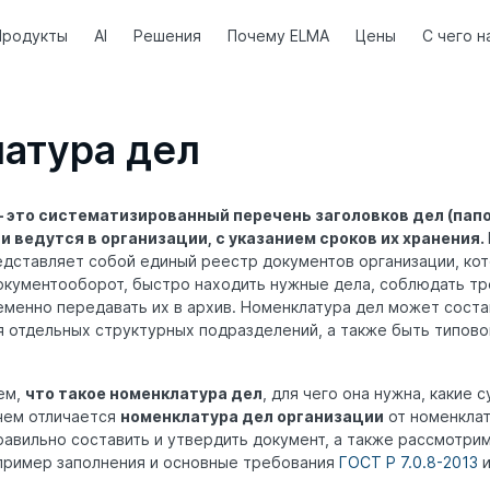
Продукты
AI
Решения
Почему ELMA
Цены
С чего н
атура дел
 это систематизированный перечень заголовков дел (папо
 ведутся в организации, с указанием сроков их хранения.
едставляет собой единый реестр документов организации, ко
окументооборот, быстро находить нужные дела, соблюдать тр
менно передавать их в архив. Номенклатура дел может состав
ля отдельных структурных подразделений, а также быть типово
ем,
что такое номенклатура дел
, для чего она нужна, какие
 чем отличается
номенклатура дел организации
от номенклат
равильно составить и утвердить документ, а также рассмотри
 пример заполнения и основные требования
ГОСТ Р 7.0.8-2013
и