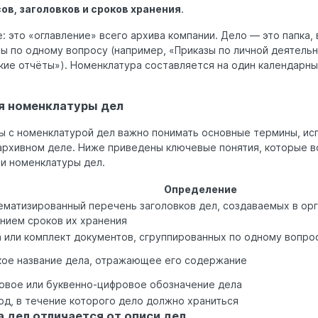
ов, заголовков и сроков хранения
.
 это «оглавление» всего архива компании. Дело — это папка, 
ы по одному вопросу (например, «Приказы по личной деятель
кие отчёты»). Номенклатура составляется на один календарный
я номенклатуры дел
ы с номенклатурой дел важно понимать основные термины, ис
архивном деле. Ниже приведены ключевые понятия, которые в
и номенклатуры дел.
Определение
ематизированный перечень заголовков дел, создаваемых в орг
анием сроков их хранения
а или комплект документов, сгруппированных по одному вопро
кое название дела, отражающее его содержание
овое или буквенно-цифровое обозначение дела
од, в течение которого дело должно храниться
 дел отличается от описи дел