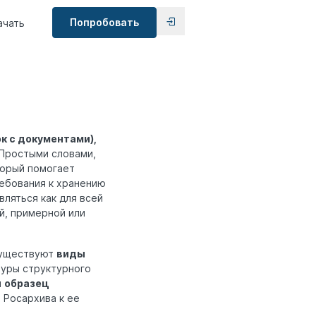
Попробовать
ачать
к с документами),
Простыми словами,
торый помогает
ебования к хранению
ляться как для всей
й, примерной или
 существуют
виды
уры структурного
м
образец
 Росархива к ее