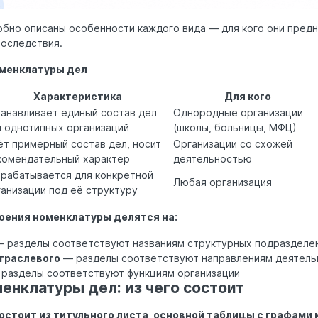
бно описаны особенности каждого вида — для кого они предн
оследствия.
оменклатуры дел
Характеристика
Для кого
танавливает единый состав дел
Однородные организации
я однотипных организаций
(школы, больницы, МФЦ)
ёт примерный состав дел, носит
Организации со схожей
комендательный характер
деятельностью
зрабатывается для конкретной
Любая организация
ганизации под её структуру
роения номенклатуры делятся на:
 разделы соответствуют названиям структурных подразделе
траслевого
— разделы соответствуют направлениям деятель
разделы соответствуют функциям организации
енклатуры дел: из чего состоит
стоит из титульного листа, основной таблицы с графами и