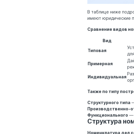
В таблице ниже подро
имеют юридические п
Сравнение видов н
Вид
Ус
Типовая
дл
Да
Примерная
ре
Ра
Индивидуальная
ор
Также по типу пост
Структурного типа
—
Производственно-о
Функционального
— 
Структура ном
Номенклатура дел со