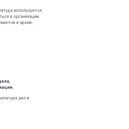
латура используется
ться в организации.
ментов в архив.
дела,
мации.
нклатура дел в