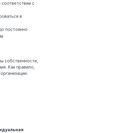
 соответствии с
роваться в
 до постоянно
ив
мы собственности,
ия. Как правило,
 организации.
видуальная