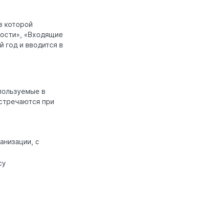
в которой
ности», «Входящие
 год и вводится в
пользуемые в
стречаются при
анизации, с
су