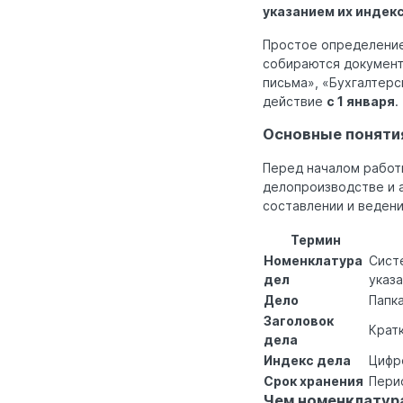
указанием их индекс
Простое определение:
собираются документ
письма», «Бухгалтерс
действие
с 1 января
.
Основные поняти
Перед началом работ
делопроизводстве и 
составлении и ведени
Термин
Номенклатура
Сист
дел
указ
Дело
Папк
Заголовок
Крат
дела
Индекс дела
Цифр
Срок хранения
Пери
Чем номенклатура